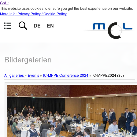
Got it
This website uses cookies to ensure you get the best experience on our website.
More info: Privacy Policy / Cookie-Policy
DE
EN
Bildergalerien
All galleries
»
Events
»
IC-MPPE Conference 2024
»
IC-MPPE2024 (35)