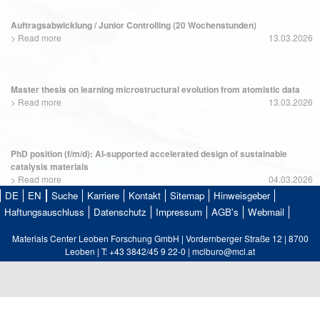
Auftragsabwicklung / Junior Controlling (20 Wochenstunden)
>
Read more
13.03.2026
Master thesis on learning microstructural evolution from atomistic data
>
Read more
13.03.2026
PhD position (f/m/d): AI-supported accelerated design of sustainable
catalysis materials
>
Read more
04.03.2026
DE
EN
Suche
Karriere
Kontakt
Sitemap
Hinweisgeber
Haftungsauschluss
Datenschutz
Impressum
AGB's
Webmail
Materials Center Leoben Forschung GmbH | Vordernberger Straße 12 | 8700
Leoben | T: +43 3842/45 9 22-0 | mclburo@mcl.at