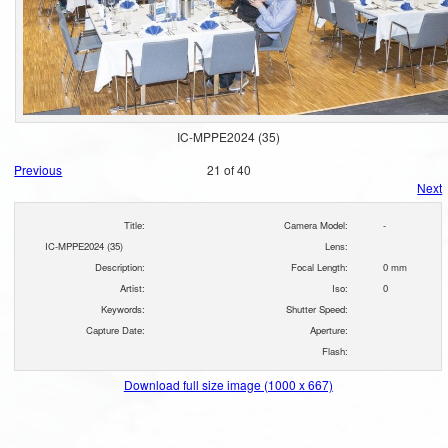
IC-MPPE2024 (35)
Previous
21 of 40
Next
Title:
Camera Model:
-
IC-MPPE2024 (35)
Lens:
Description:
Focal Length:
0 mm
Artist:
Iso:
0
Keywords:
Shutter Speed:
Capture Date:
Aperture:
Flash:
Download full size image (1000 x 667)