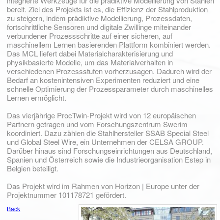
integrierte Werkzeuge für die prädiktive Modellierung von Stählen
bereit. Ziel des Projekts ist es, die Effizienz der Stahlproduktion
zu steigern, indem prädiktive Modellierung, Prozessdaten,
fortschrittliche Sensoren und digitale Zwillinge miteinander
verbundener Prozessschritte auf einer sicheren, auf
maschinellem Lernen basierenden Plattform kombiniert werden.
Das MCL liefert dabei Materialcharakterisierung und
physikbasierte Modelle, um das Materialverhalten in
verschiedenen Prozessstufen vorherzusagen. Dadurch wird der
Bedarf an kostenintensiven Experimenten reduziert und eine
schnelle Optimierung der Prozessparameter durch maschinelles
Lernen ermöglicht.
Das vierjährige ProcTwin-Projekt wird von 12 europäischen
Partnern getragen und vom Forschungszentrum Swerim
koordiniert. Dazu zählen die Stahlhersteller SSAB Special Steel
und Global Steel Wire, ein Unternehmen der CELSA GROUP.
Darüber hinaus sind Forschungseinrichtungen aus Deutschland,
Spanien und Österreich sowie die Industrieorganisation Estep in
Belgien beteiligt.
Das Projekt wird im Rahmen von Horizon | Europe unter der
Projektnummer 101178721 gefördert.
Back