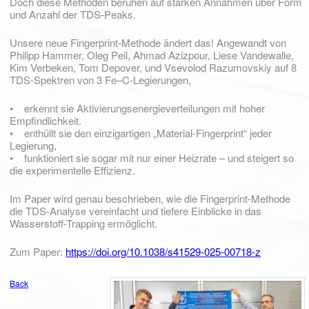
Doch diese Methoden beruhen auf starken Annahmen über Form
und Anzahl der TDS-Peaks.
Unsere neue Fingerprint-Methode ändert das! Angewandt von
Philipp Hammer, Oleg Peil, Ahmad Azizpour, Liese Vandewalle,
Kim Verbeken, Tom Depover, und Vsevolod Razumovskiy auf 8
TDS-Spektren von 3 Fe–C-Legierungen,
• erkennt sie Aktivierungsenergieverteilungen mit hoher
Empfindlichkeit.
• enthüllt sie den einzigartigen „Material-Fingerprint“ jeder
Legierung,
• funktioniert sie sogar mit nur einer Heizrate – und steigert so
die experimentelle Effizienz.
Im Paper wird genau beschrieben, wie die Fingerprint-Methode
die TDS-Analyse vereinfacht und tiefere Einblicke in das
Wasserstoff-Trapping ermöglicht.
Zum Paper:
https://doi.org/10.1038/s41529-025-00718-z
Back