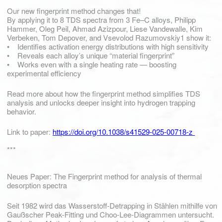
Our new fingerprint method changes that!
By applying it to 8 TDS spectra from 3 Fe–C alloys, Philipp
Hammer, Oleg Peil, Ahmad Azizpour, Liese Vandewalle, Kim
Verbeken, Tom Depover, and Vsevolod Razumovskiy1 show it:
• Identifies activation energy distributions with high sensitivity
• Reveals each alloy’s unique “material fingerprint”
• Works even with a single heating rate — boosting
experimental efficiency
Read more about how the fingerprint method simplifies TDS
analysis and unlocks deeper insight into hydrogen trapping
behavior.
Link to paper:
https://doi.org/10.1038/s41529-025-00718-z
***
Neues Paper: The Fingerprint method for analysis of thermal
desorption spectra
Seit 1982 wird das Wasserstoff-Detrapping in Stählen mithilfe von
Gaußscher Peak-Fitting und Choo-Lee-Diagrammen untersucht.