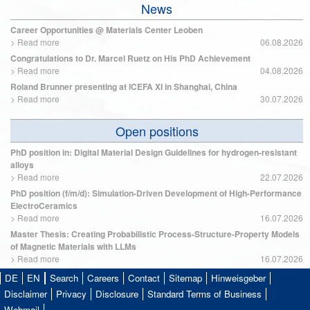
News
Career Opportunities @ Materials Center Leoben
>
Read more
06.08.2026
Congratulations to Dr. Marcel Ruetz on His PhD Achievement
>
Read more
04.08.2026
Roland Brunner presenting at ICEFA XI in Shanghai, China
>
Read more
30.07.2026
Open positions
PhD position in: Digital Material Design Guidelines for hydrogen-resistant
alloys
>
Read more
22.07.2026
PhD position (f/m/d): Simulation-Driven Development of High-Performance
ElectroCeramics
>
Read more
16.07.2026
Master Thesis: Creating Probabilistic Process-Structure-Property Models
of Magnetic Materials with LLMs
>
Read more
16.07.2026
DE
EN
Search
Careers
Contact
Sitemap
Hinweisgeber
Disclaimer
Privacy
Disclosure
Standard Terms of Business
Webmail