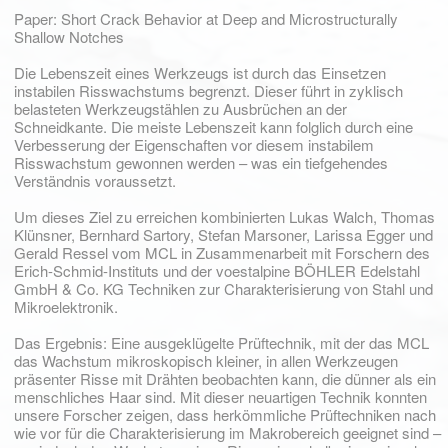
Paper: Short Crack Behavior at Deep and Microstructurally
Shallow Notches
Die Lebenszeit eines Werkzeugs ist durch das Einsetzen
instabilen Risswachstums begrenzt. Dieser führt in zyklisch
belasteten Werkzeugstählen zu Ausbrüchen an der
Schneidkante. Die meiste Lebenszeit kann folglich durch eine
Verbesserung der Eigenschaften vor diesem instabilem
Risswachstum gewonnen werden – was ein tiefgehendes
Verständnis voraussetzt.
Um dieses Ziel zu erreichen kombinierten Lukas Walch, Thomas
Klünsner, Bernhard Sartory, Stefan Marsoner, Larissa Egger und
Gerald Ressel vom MCL in Zusammenarbeit mit Forschern des
Erich-Schmid-Instituts und der voestalpine BÖHLER Edelstahl
GmbH & Co. KG Techniken zur Charakterisierung von Stahl und
Mikroelektronik.
Das Ergebnis: Eine ausgeklügelte Prüftechnik, mit der das MCL
das Wachstum mikroskopisch kleiner, in allen Werkzeugen
präsenter Risse mit Drähten beobachten kann, die dünner als ein
menschliches Haar sind. Mit dieser neuartigen Technik konnten
unsere Forscher zeigen, dass herkömmliche Prüftechniken nach
wie vor für die Charakterisierung im Makrobereich geeignet sind –