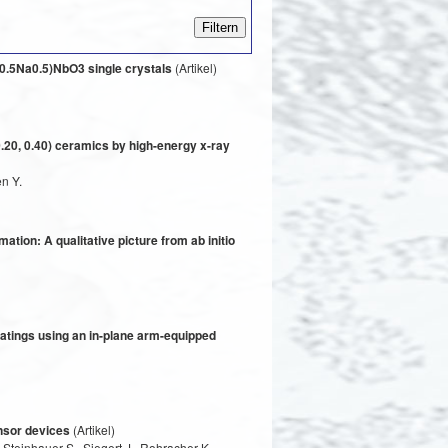
 0.5Na0.5)NbO3 single crystals
(Artikel)
0.20, 0.40) ceramics by high-energy x-ray
en Y.
ation: A qualitative picture from ab initio
coatings using an in-plane arm-equipped
nsor devices
(Artikel)
 Steinhauer S., Siegert J., Rohracher K.,