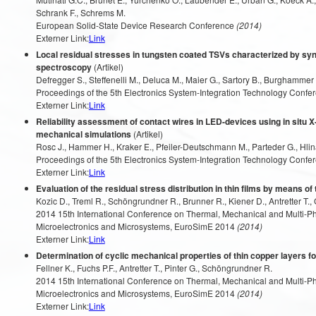
Schrank F., Schrems M.
European Solid-State Device Research Conference
(2014)
Externer Link:
Link
Local residual stresses in tungsten coated TSVs characterized by sy
spectroscopy
(Artikel)
Defregger S., Steffenelli M., Deluca M., Maier G., Sartory B., Burghammer M
Proceedings of the 5th Electronics System-Integration Technology Conf
Externer Link:
Link
Reliability assessment of contact wires in LED-devices using in sit
mechanical simulations
(Artikel)
Rosc J., Hammer H., Kraker E., Pfeiler-Deutschmann M., Parteder G., Hlin
Proceedings of the 5th Electronics System-Integration Technology Conf
Externer Link:
Link
Evaluation of the residual stress distribution in thin films by means 
Kozic D., Treml R., Schöngrundner R., Brunner R., Kiener D., Antretter T.,
2014 15th International Conference on Thermal, Mechanical and Multi-Ph
Microelectronics and Microsystems, EuroSimE 2014
(2014)
Externer Link:
Link
Determination of cyclic mechanical properties of thin copper layers f
Fellner K., Fuchs P.F., Antretter T., Pinter G., Schöngrundner R.
2014 15th International Conference on Thermal, Mechanical and Multi-Ph
Microelectronics and Microsystems, EuroSimE 2014
(2014)
Externer Link:
Link