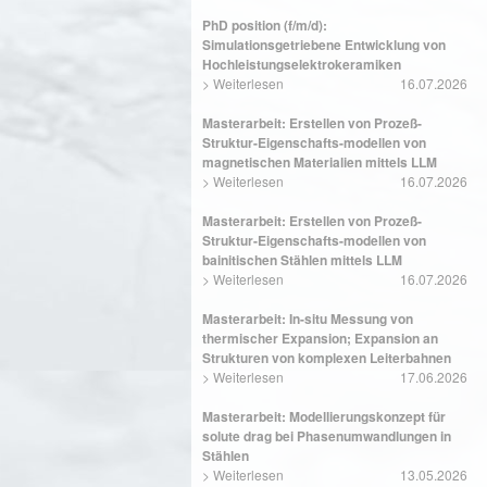
PhD position (f/m/d):
Simulationsgetriebene Entwicklung von
Hochleistungselektrokeramiken
>
Weiterlesen
16.07.2026
Masterarbeit: Erstellen von Prozeß-
Struktur-Eigenschafts-modellen von
magnetischen Materialien mittels LLM
>
Weiterlesen
16.07.2026
Masterarbeit: Erstellen von Prozeß-
Struktur-Eigenschafts-modellen von
bainitischen Stählen mittels LLM
>
Weiterlesen
16.07.2026
Masterarbeit: In-situ Messung von
thermischer Expansion; Expansion an
Strukturen von komplexen Leiterbahnen
>
Weiterlesen
17.06.2026
Masterarbeit: Modellierungskonzept für
solute drag bei Phasenumwandlungen in
Stählen
>
Weiterlesen
13.05.2026