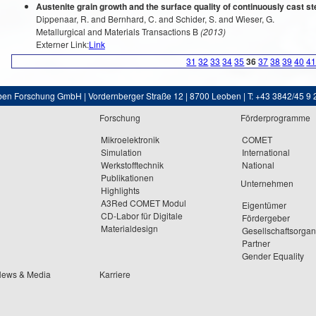
Austenite grain growth and the surface quality of continuously cast st
Dippenaar, R. and Bernhard, C. and Schider, S. and Wieser, G.
Metallurgical and Materials Transactions B
(2013)
Externer Link:
Link
31
32
33
34
35
36
37
38
39
40
4
ben Forschung GmbH | Vordernberger Straße 12 | 8700 Leoben | T: +43 3842/45 9 
Forschung
Förderprogramme
Mikroelektronik
COMET
Simulation
International
Werkstofftechnik
National
Publikationen
Unternehmen
Highlights
A3Red COMET Modul
Eigentümer
CD-Labor für Digitale
Fördergeber
Materialdesign
Gesellschaftsorga
Partner
Gender Equality
News & Media
Karriere