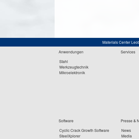
Materials Center Leo
Anwendungen
Services
Stahl
Werkzeugtechnik
Mikroelektronik
Software
Presse & 
Cyclic Crack Growth Software
News
SteelXplorer
Media