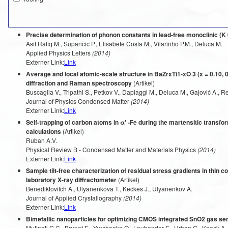
Precise determination of phonon constants in lead-free monoclinic (K
Asif Rafiq M., Supancic P., Elisabete Costa M., Vilarinho P.M., Deluca M.
Applied Physics Letters
(2014)
Externer Link:
Link
Average and local atomic-scale structure in BaZrxTi1-xO 3 (x = 0.10, 
diffraction and Raman spectroscopy
(Artikel)
Buscaglia V., Tripathi S., Petkov V., Dapiaggi M., Deluca M., Gajović A., R
Journal of Physics Condensed Matter
(2014)
Externer Link:
Link
Self-trapping of carbon atoms in α′ -Fe during the martensitic transform
calculations
(Artikel)
Ruban A.V.
Physical Review B - Condensed Matter and Materials Physics
(2014)
Externer Link:
Link
Sample tilt-free characterization of residual stress gradients in thin 
laboratory X-ray diffractometer
(Artikel)
Benediktovitch A., Ulyanenkova T., Keckes J., Ulyanenkov A.
Journal of Applied Crystallography
(2014)
Externer Link:
Link
Bimetallic nanoparticles for optimizing CMOS integrated SnO2 gas se
Mutinati G.C., Brunet E., Yurchenko O., Laubender E., Urban G., Koeck A.,