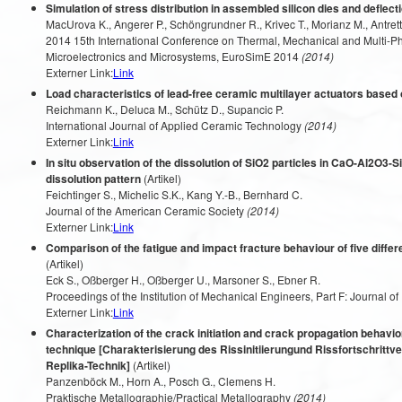
Simulation of stress distribution in assembled silicon dies and deflecti
MacUrova K., Angerer P., Schöngrundner R., Krivec T., Morianz M., Antrette
2014 15th International Conference on Thermal, Mechanical and Multi-Ph
Microelectronics and Microsystems, EuroSimE 2014
(2014)
Externer Link:
Link
Load characteristics of lead-free ceramic multilayer actuators based
Reichmann K., Deluca M., Schütz D., Supancic P.
International Journal of Applied Ceramic Technology
(2014)
Externer Link:
Link
In situ observation of the dissolution of SiO2 particles in CaO-Al2O3-
dissolution pattern
(Artikel)
Feichtinger S., Michelic S.K., Kang Y.-B., Bernhard C.
Journal of the American Ceramic Society
(2014)
Externer Link:
Link
Comparison of the fatigue and impact fracture behaviour of five differe
(Artikel)
Eck S., Oßberger H., Oßberger U., Marsoner S., Ebner R.
Proceedings of the Institution of Mechanical Engineers, Part F: Journal of
Externer Link:
Link
Characterization of the crack initiation and crack propagation behavio
technique [Charakterisierung des Rissinitiierungund Rissfortschritt
Replika-Technik]
(Artikel)
Panzenböck M., Horn A., Posch G., Clemens H.
Praktische Metallographie/Practical Metallography
(2014)