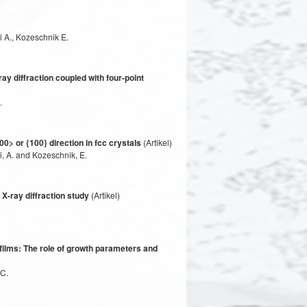
 A., Kozeschnik E.
y diffraction coupled with four-point
.
0> or {100} direction in fcc crystals
(Artikel)
, A. and Kozeschnik, E.
X-ray diffraction study
(Artikel)
 films: The role of growth parameters and
 C.