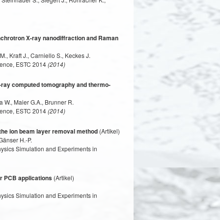
nchrotron X-ray nanodiffraction and Raman
., Kraft J., Carniello S., Keckes J.
erence, ESTC 2014
(2014)
u X-ray computed tomography and thermo-
a W., Maier G.A., Brunner R.
erence, ESTC 2014
(2014)
of the ion beam layer removal method
(Artikel)
 Gänser H.-P.
ysics Simulation and Experiments in
or PCB applications
(Artikel)
ysics Simulation and Experiments in