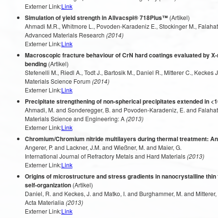
Externer Link:
Link
Simulation of yield strength in Allvacspi® 718Plus™
(Artikel)
Ahmadi M.R., Whitmore L., Povoden-Karadeniz E., Stockinger M., Falahati
Advanced Materials Research
(2014)
Externer Link:
Link
Macroscopic fracture behaviour of CrN hard coatings evaluated by X-ra
bending
(Artikel)
Stefenelli M., Riedl A., Todt J., Bartosik M., Daniel R., Mitterer C., Keckes J
Materials Science Forum
(2014)
Externer Link:
Link
Precipitate strengthening of non-spherical precipitates extended in <10
Ahmadi, M. and Sonderegger, B. and Povoden-Karadeniz, E. and Falahati
Materials Science and Engineering: A
(2013)
Externer Link:
Link
Chromium/Chromium nitride multilayers during thermal treatment: An 
Angerer, P. and Lackner, J.M. and Wießner, M. and Maier, G.
International Journal of Refractory Metals and Hard Materials
(2013)
Externer Link:
Link
Origins of microstructure and stress gradients in nanocrystalline thin
self-organization
(Artikel)
Daniel, R. and Keckes, J. and Matko, I. and Burghammer, M. and Mitterer,
Acta Materialia
(2013)
Externer Link:
Link