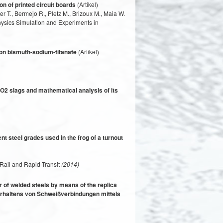
on of printed circuit boards
(Artikel)
r T., Bermejo R., Pletz M., Brizoux M., Maia W.
ysics Simulation and Experiments in
 on bismuth-sodium-titanate
(Artikel)
SiO2 slags and mathematical analysis of its
nt steel grades used in the frog of a turnout
 Rail and Rapid Transit
(2014)
r of welded steels by means of the replica
verhaltens von Schweißverbindungen mittels