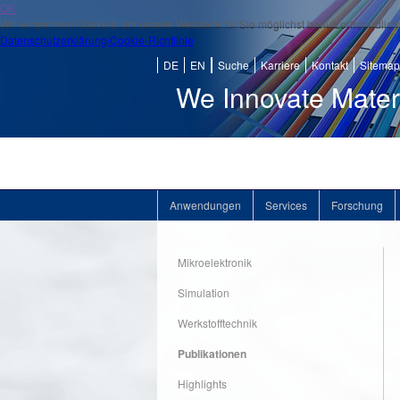
OK
Wir verwenden Cookies, um unsere Webseite für Sie möglichst benutzerfreundlich 
Datenschutzerklärung/Cookie-Richtlinie
DE
EN
Suche
Karriere
Kontakt
Sitemap
We Innovate Mater
Anwendungen
Services
Forschung
Mikroelektronik
Simulation
Werkstofftechnik
Publikationen
Highlights