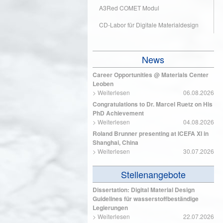
A3Red COMET Modul
CD-Labor für Digitale Materialdesign
News
Career Opportunities @ Materials Center
Leoben
>
Weiterlesen
06.08.2026
Congratulations to Dr. Marcel Ruetz on His
PhD Achievement
>
Weiterlesen
04.08.2026
Roland Brunner presenting at ICEFA XI in
Shanghai, China
>
Weiterlesen
30.07.2026
Stellenangebote
Dissertation: Digital Material Design
Guidelines für wasserstoffbeständige
Legierungen
>
Weiterlesen
22.07.2026