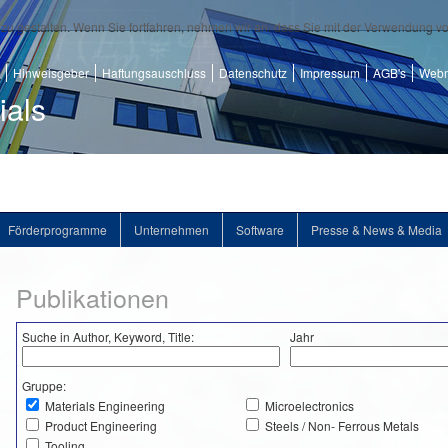
zu gestalten. Wenn Sie fortfahren, nehmen wir an, dass Sie mit der Verwendung v
Hinweisgeber
Haftungsauschluss
Datenschutz
Impressum
AGB's
Webm
ials
Förderprogramme
Unternehmen
Software
Presse & News & Media
Publikationen
Suche in Author, Keyword, Title:
Jahr
Gruppe:
Materials Engineering
Microelectronics
Product Engineering
Steels / Non- Ferrous Metals
Tooling