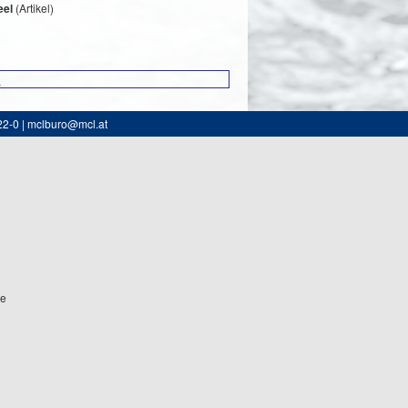
eel
(Artikel)
1
22-0 | mclburo@mcl.at
ne