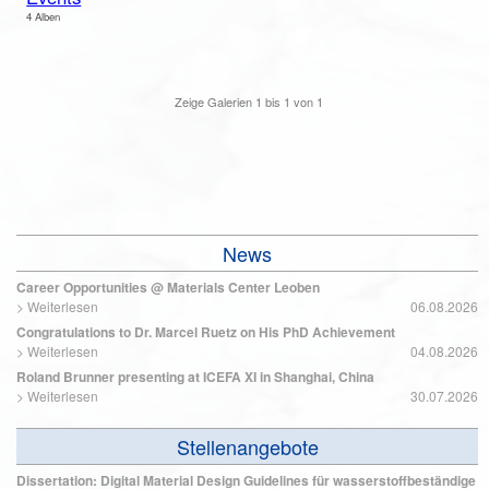
4 Alben
Zeige Galerien
1
bis
1
von
1
News
Career Opportunities @ Materials Center Leoben
>
Weiterlesen
06.08.2026
Congratulations to Dr. Marcel Ruetz on His PhD Achievement
>
Weiterlesen
04.08.2026
Roland Brunner presenting at ICEFA XI in Shanghai, China
>
Weiterlesen
30.07.2026
Stellenangebote
Dissertation: Digital Material Design Guidelines für wasserstoffbeständige