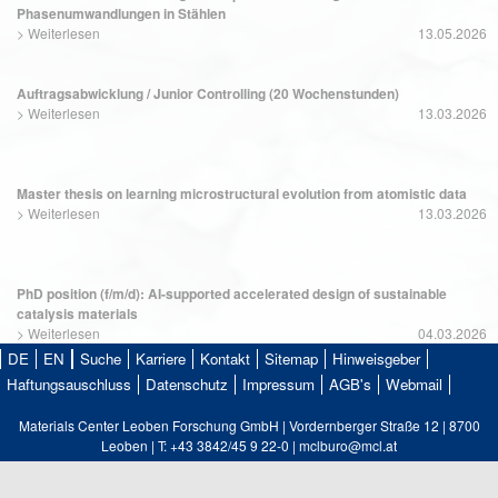
Phasenumwandlungen in Stählen
>
Weiterlesen
13.05.2026
Auftragsabwicklung / Junior Controlling (20 Wochenstunden)
>
Weiterlesen
13.03.2026
Master thesis on learning microstructural evolution from atomistic data
>
Weiterlesen
13.03.2026
PhD position (f/m/d): AI-supported accelerated design of sustainable
catalysis materials
>
Weiterlesen
04.03.2026
DE
EN
Suche
Karriere
Kontakt
Sitemap
Hinweisgeber
Haftungsauschluss
Datenschutz
Impressum
AGB's
Webmail
Materials Center Leoben Forschung GmbH | Vordernberger Straße 12 | 8700
Leoben | T: +43 3842/45 9 22-0 | mclburo@mcl.at