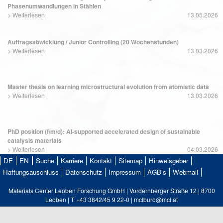
Phasenumwandlungen in Stählen
>
Weiterlesen
13.05.2026
Auftragsabwicklung / Junior Controlling (20 Wochenstunden)
>
Weiterlesen
13.03.2026
Master thesis on learning microstructural evolution from atomistic data
>
Weiterlesen
13.03.2026
PhD position (f/m/d): AI-supported accelerated design of sustainable
catalysis materials
>
Weiterlesen
04.03.2026
DE
EN
Suche
Karriere
Kontakt
Sitemap
Hinweisgeber
Haftungsauschluss
Datenschutz
Impressum
AGB's
Webmail
Materials Center Leoben Forschung GmbH | Vordernberger Straße 12 | 8700
Leoben | T: +43 3842/45 9 22-0 | mclburo@mcl.at