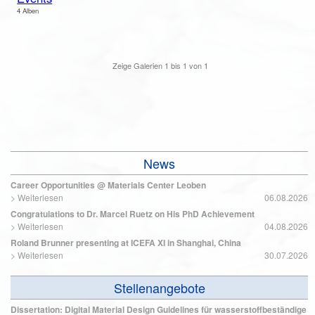
4 Alben
Zeige Galerien
1
bis
1
von
1
News
Career Opportunities @ Materials Center Leoben
>
Weiterlesen
06.08.2026
Congratulations to Dr. Marcel Ruetz on His PhD Achievement
>
Weiterlesen
04.08.2026
Roland Brunner presenting at ICEFA XI in Shanghai, China
>
Weiterlesen
30.07.2026
Stellenangebote
Dissertation: Digital Material Design Guidelines für wasserstoffbeständige