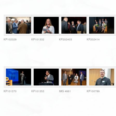
KP102329
KP101332
KP202403
KP202414
KP101370
KP101353
IMG 4661
KP100789