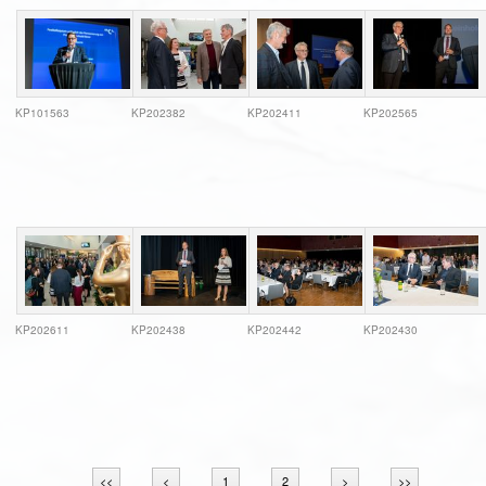
KP101563
KP202382
KP202411
KP202565
KP202611
KP202438
KP202442
KP202430
<<
<
1
2
>
>>