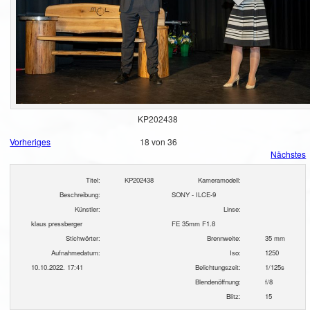
KP202438
Vorheriges
18 von 36
Nächstes
Titel:
KP202438
Kameramodell:
Beschreibung:
SONY - ILCE-9
Künstler:
Linse:
klaus pressberger
FE 35mm F1.8
Stichwörter:
Brennweite:
35 mm
Aufnahmedatum:
Iso:
1250
10.10.2022. 17:41
Belichtungszeit:
1/125s
Blendenöffnung:
f/8
Blitz:
15