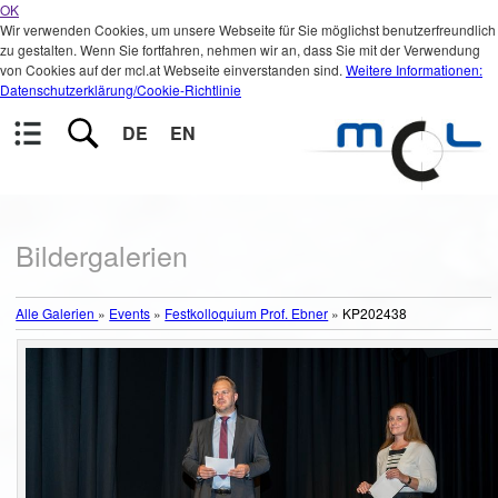
OK
Wir verwenden Cookies, um unsere Webseite für Sie möglichst benutzerfreundlich
zu gestalten. Wenn Sie fortfahren, nehmen wir an, dass Sie mit der Verwendung
von Cookies auf der mcl.at Webseite einverstanden sind.
Weitere Informationen:
Datenschutzerklärung/Cookie-Richtlinie
DE
EN
Bildergalerien
Alle Galerien
»
Events
»
Festkolloquium Prof. Ebner
»
KP202438