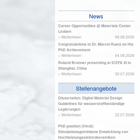
News
Career Opportunities @ Materials Center
Leoben
>
Weiterlesen
06.08.2026
Congratulations to Dr. Marcel Ruetz on His
PhD Achievement
>
Weiterlesen
04.08.2026
Roland Brunner presenting at ICEFA XI in
Shanghai, China
>
Weiterlesen
30.07.2026
Stellenangebote
Dissertation: Digital Material Design
Guidelines für wasserstoffbeständige
Legierungen
>
Weiterlesen
22.07.2026
PhD position (f/m/d):
Simulationsgetriebene Entwicklung von
Hochleistungselektrokeramiken