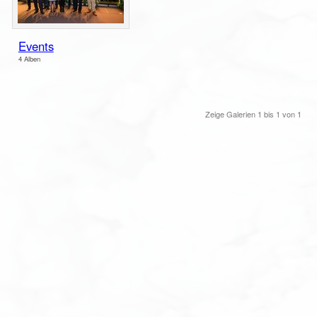
Events
4 Alben
Zeige Galerien
1
bis
1
von
1