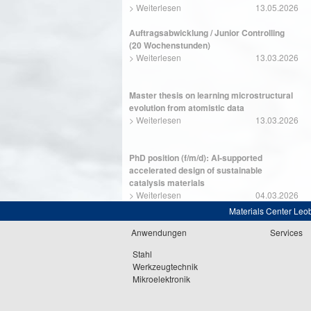
>
Weiterlesen
13.05.2026
Auftragsabwicklung / Junior Controlling
(20 Wochenstunden)
>
Weiterlesen
13.03.2026
Master thesis on learning microstructural
evolution from atomistic data
>
Weiterlesen
13.03.2026
PhD position (f/m/d): AI-supported
accelerated design of sustainable
catalysis materials
>
Weiterlesen
04.03.2026
Materials Center Leo
Anwendungen
Services
Stahl
Werkzeugtechnik
Mikroelektronik