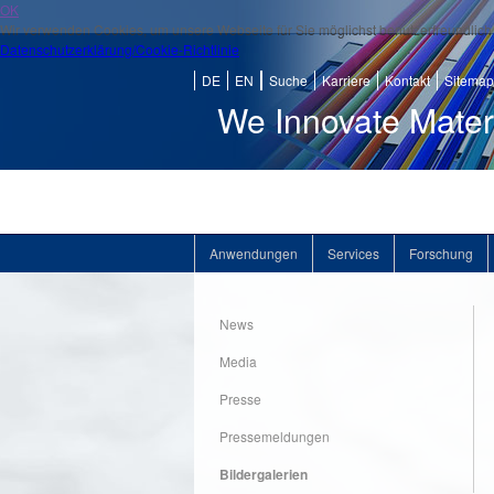
OK
Wir verwenden Cookies, um unsere Webseite für Sie möglichst benutzerfreundlich 
Datenschutzerklärung/Cookie-Richtlinie
DE
EN
Suche
Karriere
Kontakt
Sitemap
We Innovate Mater
Anwendungen
Services
Forschung
News
Media
Presse
Pressemeldungen
Bildergalerien