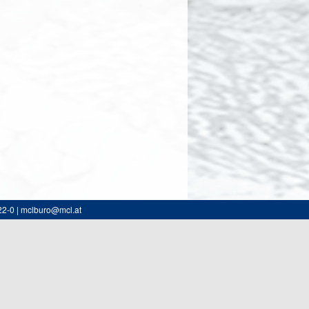
22-0 | mclburo@mcl.at