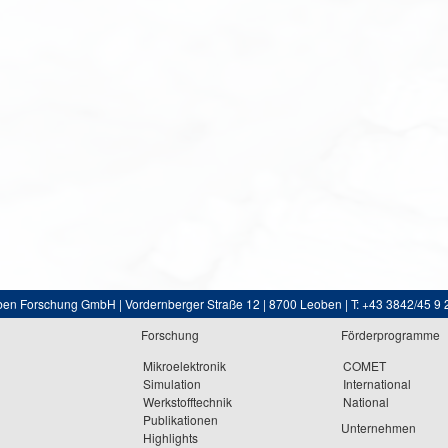
ben Forschung GmbH | Vordernberger Straße 12 | 8700 Leoben | T: +43 3842/45 9 
Forschung
Förderprogramme
Mikroelektronik
COMET
Simulation
International
Werkstofftechnik
National
Publikationen
Unternehmen
Highlights