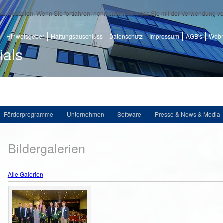
zu gestalten. Wenn Sie fortfahren, nehmen wir an, dass Sie mit der Verwendung v
Hinweisgeber
Haftungsauschluss
Datenschutz
Impressum
AGB's
Webm
ials
Förderprogramme
Unternehmen
Software
Presse & News & Media
Bildergalerien
Alle Galerien