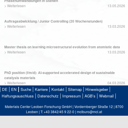
Phasenumwandlungen in Stählen
>
Weiterlesen
13.05.2026
Auftragsabwicklung / Junior Controlling (20 Wochenstunden)
>
Weiterlesen
13.03.2026
Master thesis on learning microstructural evolution from atomistic data
>
Weiterlesen
13.03.2026
PhD position (f/m/d): AI-supported accelerated design of sustainable
catalysis materials
>
Weiterlesen
04.03.2026
DE
EN
Suche
Karriere
Kontakt
Sitemap
Hinweisgeber
Haftungsauschluss
Datenschutz
Impressum
AGB's
Webmail
Materials Center Leoben Forschung GmbH | Vordernberger Straße 12 | 8700
Leoben | T: +43 3842/45 9 22-0 | mclburo@mcl.at