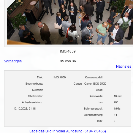
IMG 4859
Vorheriges
35 von 36
Nächstes
Titel:
IMG 4859
Kameramodell:
Beschreibung:
Canon - Canon EOS 550D
Künstler:
Linse:
Stichwörter:
Brennweite:
18 mm
Aufnahmedatum:
Iso:
400
10.10.2022. 21:18
Belichtungszeit:
1/64s
Blendenöffnung:
f/4
Blitz:
9
Lade das Bild in voller Auflösung (5184 x 3456)