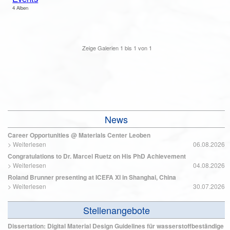
4 Alben
Zeige Galerien
1
bis
1
von
1
News
Career Opportunities @ Materials Center Leoben
>
Weiterlesen
06.08.2026
Congratulations to Dr. Marcel Ruetz on His PhD Achievement
>
Weiterlesen
04.08.2026
Roland Brunner presenting at ICEFA XI in Shanghai, China
>
Weiterlesen
30.07.2026
Stellenangebote
Dissertation: Digital Material Design Guidelines für wasserstoffbeständige