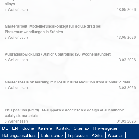
alloys
>
Weiterlesen
18.05.2026
Masterarbeit: Modellierungskonzept für solute drag bei
Phasenumwandlungen in Stählen
>
Weiterlesen
13.05.2026
Auftragsabwicklung / Junior Controlling (20 Wochenstunden)
>
Weiterlesen
13.03.2026
Master thesis on learning microstructural evolution from atomistic data
>
Weiterlesen
13.03.2026
PhD position (f/m/d): AI-supported accelerated design of sustainable
catalysis materials
>
Weiterlesen
04.03.2026
DE
EN
Suche
Karriere
Kontakt
Sitemap
Hinweisgeber
Haftungsauschluss
Datenschutz
Impressum
AGB's
Webmail