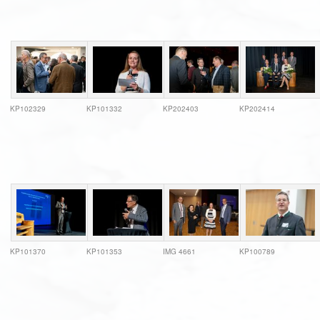
KP102329
KP101332
KP202403
KP202414
KP101370
KP101353
IMG 4661
KP100789