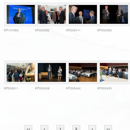
KP101563
KP202382
KP202411
KP202565
KP202611
KP202438
KP202442
KP202430
<<
<
1
2
>
>>