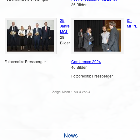
36 Bilder
25
IC-
Jahre
MPPE
MCL
28
Bilder
Fotocredits: Pressberger
Conference 2024
40 Bilder
Fotocredits: Pressberger
Zeige Alben
1
bis
4
von
4
News