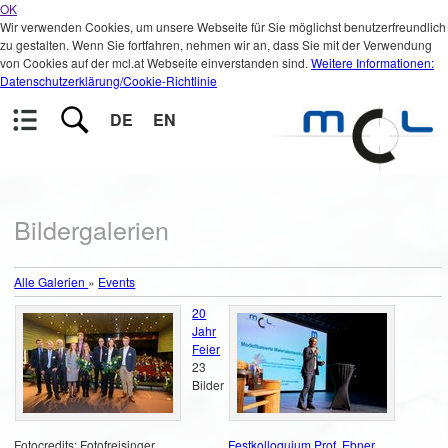
OK
Wir verwenden Cookies, um unsere Webseite für Sie möglichst benutzerfreundlich
zu gestalten. Wenn Sie fortfahren, nehmen wir an, dass Sie mit der Verwendung
von Cookies auf der mcl.at Webseite einverstanden sind.
Weitere Informationen:
Datenschutzerklärung/Cookie-Richtlinie
DE
EN
Bildergalerien
Alle Galerien
»
Events
20
Jahr
Feier
23
Bilder
Fotocredits: Fotofreisinger
Festkolloquium Prof. Ebner