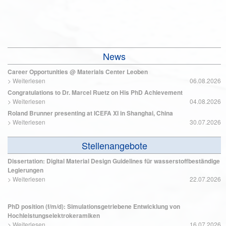
News
Career Opportunities @ Materials Center Leoben
>
Weiterlesen
06.08.2026
Congratulations to Dr. Marcel Ruetz on His PhD Achievement
>
Weiterlesen
04.08.2026
Roland Brunner presenting at ICEFA XI in Shanghai, China
>
Weiterlesen
30.07.2026
Stellenangebote
Dissertation: Digital Material Design Guidelines für wasserstoffbeständige
Legierungen
>
Weiterlesen
22.07.2026
PhD position (f/m/d): Simulationsgetriebene Entwicklung von
Hochleistungselektrokeramiken
>
Weiterlesen
16.07.2026