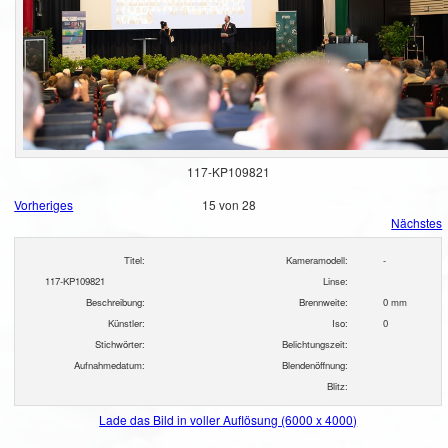
117-KP109821
Vorheriges
15 von 28
Nächstes
Titel:
Kameramodell:
-
117-KP109821
Linse:
Beschreibung:
Brennweite:
0 mm
Künstler:
Iso:
0
Stichwörter:
Belichtungszeit:
Aufnahmedatum:
Blendenöffnung:
Blitz:
Lade das Bild in voller Auflösung (6000 x 4000)