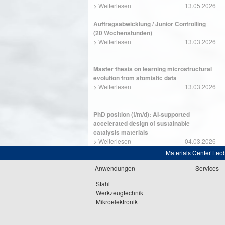
>
Weiterlesen
13.05.2026
Auftragsabwicklung / Junior Controlling
(20 Wochenstunden)
>
Weiterlesen
13.03.2026
Master thesis on learning microstructural
evolution from atomistic data
>
Weiterlesen
13.03.2026
PhD position (f/m/d): AI-supported
accelerated design of sustainable
catalysis materials
>
Weiterlesen
04.03.2026
Materials Center Leo
Anwendungen
Services
Stahl
Werkzeugtechnik
Mikroelektronik