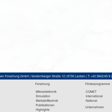
ben Forschung GmbH | Vordernberger Straße 12 | 8700 Leoben | T: +43 3842/45 9 
Forschung
Förderprogramme
Mikroelektronik
COMET
Simulation
International
Werkstofftechnik
National
Publikationen
Unternehmen
Highlights