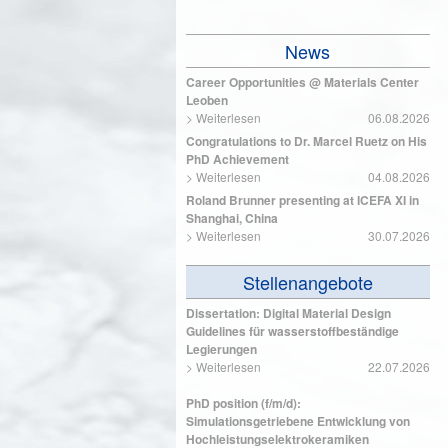
News
Career Opportunities @ Materials Center
Leoben
>
Weiterlesen
06.08.2026
Congratulations to Dr. Marcel Ruetz on His
PhD Achievement
>
Weiterlesen
04.08.2026
Roland Brunner presenting at ICEFA XI in
Shanghai, China
>
Weiterlesen
30.07.2026
Stellenangebote
Dissertation: Digital Material Design
Guidelines für wasserstoffbeständige
Legierungen
>
Weiterlesen
22.07.2026
PhD position (f/m/d):
Simulationsgetriebene Entwicklung von
Hochleistungselektrokeramiken