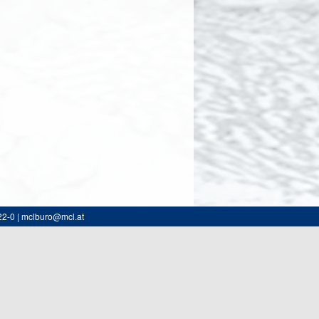
22-0 | mclburo@mcl.at