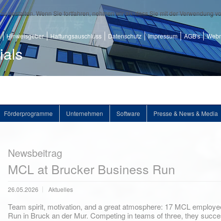
zu gestalten. Wenn Sie fortfahren, nehmen wir an, dass Sie mit der Verwendung v
Hinweisgeber
Haftungsauschluss
Datenschutz
Impressum
AGB's
Webm
ials
Förderprogramme
Unternehmen
Software
Presse & News & Media
Newsbeitrag
MCL at Brucker Business Run
26.05.2026
Aktuelles
Team spirit, motivation, and a great atmosphere: 17 MCL employee
Run in Bruck an der Mur. Competing in teams of three, they succe