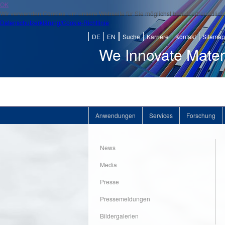
OK
Wir verwenden Cookies, um unsere Webseite für Sie möglichst benutzerfreundlich 
Datenschutzerklärung/Cookie-Richtlinie
DE
EN
Suche
Karriere
Kontakt
Sitemap
We Innovate Mater
Anwendungen
Services
Forschung
News
Media
Presse
Pressemeldungen
Bildergalerien