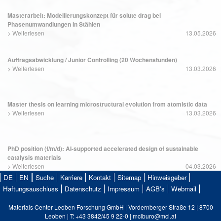
Masterarbeit: Modellierungskonzept für solute drag bei
Phasenumwandlungen in Stählen
>
Weiterlesen
13.05.2026
Auftragsabwicklung / Junior Controlling (20 Wochenstunden)
>
Weiterlesen
13.03.2026
Master thesis on learning microstructural evolution from atomistic data
>
Weiterlesen
13.03.2026
PhD position (f/m/d): AI-supported accelerated design of sustainable
catalysis materials
>
Weiterlesen
04.03.2026
DE
EN
Suche
Karriere
Kontakt
Sitemap
Hinweisgeber
Haftungsauschluss
Datenschutz
Impressum
AGB's
Webmail
Materials Center Leoben Forschung GmbH | Vordernberger Straße 12 | 8700
Leoben | T: +43 3842/45 9 22-0 | mclburo@mcl.at