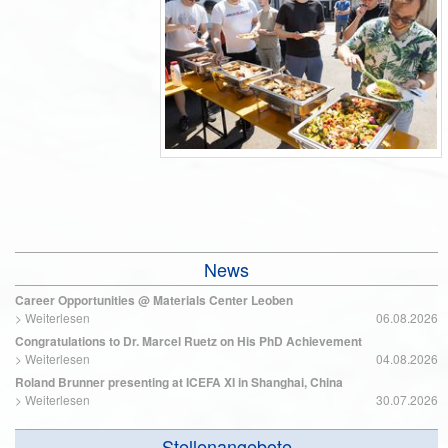
News
Career Opportunities @ Materials Center Leoben
>
Weiterlesen
06.08.2026
Congratulations to Dr. Marcel Ruetz on His PhD Achievement
>
Weiterlesen
04.08.2026
Roland Brunner presenting at ICEFA XI in Shanghai, China
>
Weiterlesen
30.07.2026
Stellenangebote