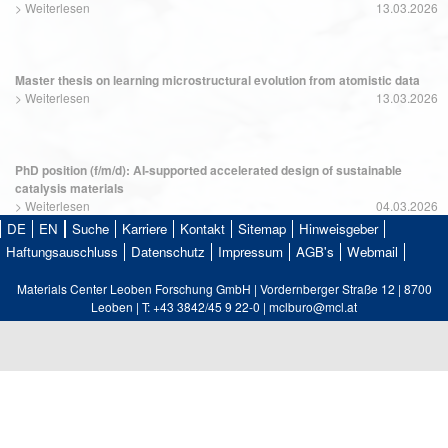
>
Weiterlesen
13.03.2026
Master thesis on learning microstructural evolution from atomistic data
>
Weiterlesen
13.03.2026
PhD position (f/m/d): AI-supported accelerated design of sustainable
catalysis materials
>
Weiterlesen
04.03.2026
DE
EN
Suche
Karriere
Kontakt
Sitemap
Hinweisgeber
Haftungsauschluss
Datenschutz
Impressum
AGB's
Webmail
Materials Center Leoben Forschung GmbH | Vordernberger Straße 12 | 8700
Leoben | T: +43 3842/45 9 22-0 | mclburo@mcl.at