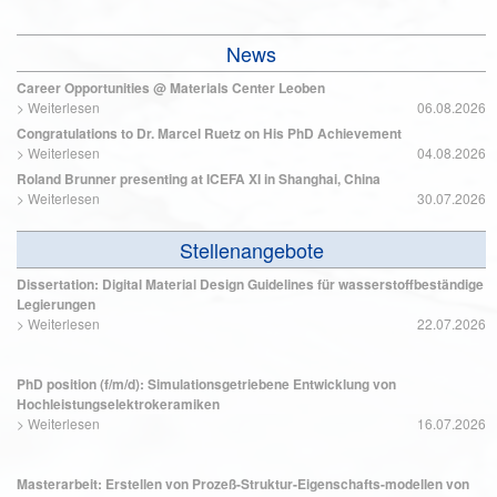
News
Career Opportunities @ Materials Center Leoben
>
Weiterlesen
06.08.2026
Congratulations to Dr. Marcel Ruetz on His PhD Achievement
>
Weiterlesen
04.08.2026
Roland Brunner presenting at ICEFA XI in Shanghai, China
>
Weiterlesen
30.07.2026
Stellenangebote
Dissertation: Digital Material Design Guidelines für wasserstoffbeständige
Legierungen
>
Weiterlesen
22.07.2026
PhD position (f/m/d): Simulationsgetriebene Entwicklung von
Hochleistungselektrokeramiken
>
Weiterlesen
16.07.2026
Masterarbeit: Erstellen von Prozeß-Struktur-Eigenschafts-modellen von