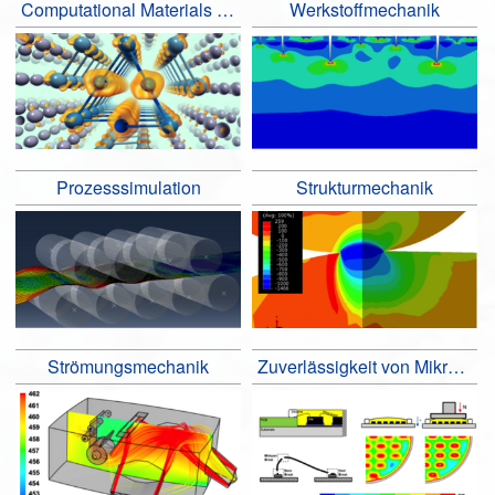
Computational Materials Design
Werkstoffmechanik
Prozesssimulation
Strukturmechanik
Strömungsmechanik
Zuverlässigkeit von Mikroelektronik