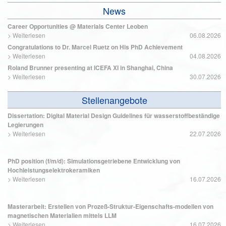
News
Career Opportunities @ Materials Center Leoben
>
Weiterlesen
06.08.2026
Congratulations to Dr. Marcel Ruetz on His PhD Achievement
>
Weiterlesen
04.08.2026
Roland Brunner presenting at ICEFA XI in Shanghai, China
>
Weiterlesen
30.07.2026
Stellenangebote
Dissertation: Digital Material Design Guidelines für wasserstoffbeständige
Legierungen
>
Weiterlesen
22.07.2026
PhD position (f/m/d): Simulationsgetriebene Entwicklung von
Hochleistungselektrokeramiken
>
Weiterlesen
16.07.2026
Masterarbeit: Erstellen von Prozeß-Struktur-Eigenschafts-modellen von
magnetischen Materialien mittels LLM
>
Weiterlesen
16.07.2026