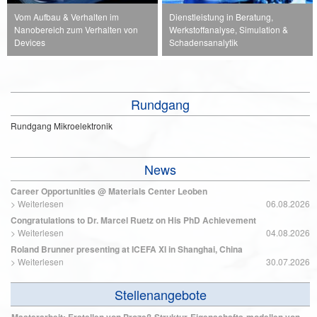
Vom Aufbau & Verhalten im
Dienstleistung in Beratung,
Nanobereich zum Verhalten von
Werkstoffanalyse, Simulation &
Devices
Schadensanalytik
Master thesis on learning microstructural evolution from atomistic data
>
Weiterlesen
13.03.2026
Rundgang
Rundgang Mikroelektronik
PhD position (f/m/d): AI-supported accelerated design of sustainable
catalysis materials
>
Weiterlesen
04.03.2026
News
Dissertation: Digital Material Design Guidelines für wasserstoffbeständige
Career Opportunities @ Materials Center Leoben
Legierungen
>
Weiterlesen
06.08.2026
>
Weiterlesen
22.07.2026
Congratulations to Dr. Marcel Ruetz on His PhD Achievement
>
Weiterlesen
04.08.2026
Roland Brunner presenting at ICEFA XI in Shanghai, China
PhD position (f/m/d): Simulationsgetriebene Entwicklung von
>
Weiterlesen
30.07.2026
Hochleistungselektrokeramiken
>
Weiterlesen
16.07.2026
Stellenangebote
Masterarbeit: Erstellen von Prozeß-Struktur-Eigenschafts-modellen von