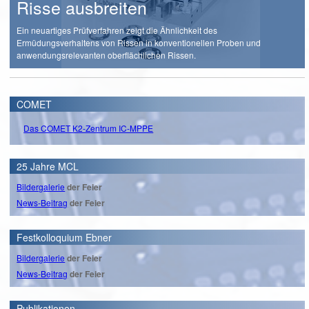
Risse ausbreiten
Ein neuartiges Prüfverfahren zeigt die Ähnlichkeit des
Ermüdungsverhaltens von Rissen in konventionellen Proben und
anwendungsrelevanten oberflächlichen Rissen.
COMET
Das COMET K2-Zentrum IC-MPPE
25 Jahre MCL
Bildergalerie
der Feier
News-Beitrag
der Feier
Festkolloquium Ebner
Bildergalerie
der Feier
News-Beitrag
der Feier
Publikationen