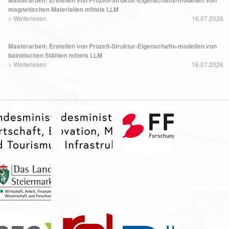
magnetischen Materialien mittels LLM
>
Weiterlesen
16.07.2026
Masterarbeit: Erstellen von Prozeß-Struktur-Eigenschafts-modellen von
bainitischen Stählen mittels LLM
>
Weiterlesen
16.07.2026
Masterarbeit: In-situ Messung von thermischer Expansion; Expansion an
Strukturen von komplexen Leiterbahnen
>
Weiterlesen
17.06.2026
Masterarbeit: Modellierungskonzept für solute drag bei
Phasenumwandlungen in Stählen
>
Weiterlesen
13.05.2026
Auftragsabwicklung / Junior Controlling (20 Wochenstunden)
>
Weiterlesen
13.03.2026