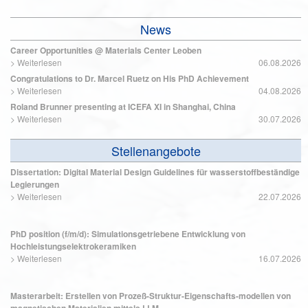
News
Career Opportunities @ Materials Center Leoben
>
Weiterlesen
06.08.2026
Congratulations to Dr. Marcel Ruetz on His PhD Achievement
>
Weiterlesen
04.08.2026
Roland Brunner presenting at ICEFA XI in Shanghai, China
>
Weiterlesen
30.07.2026
Stellenangebote
Dissertation: Digital Material Design Guidelines für wasserstoffbeständige
Legierungen
>
Weiterlesen
22.07.2026
PhD position (f/m/d): Simulationsgetriebene Entwicklung von
Hochleistungselektrokeramiken
>
Weiterlesen
16.07.2026
Masterarbeit: Erstellen von Prozeß-Struktur-Eigenschafts-modellen von
magnetischen Materialien mittels LLM