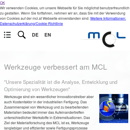
OK
Wir verwenden Cookies, um unsere Webseite für Sie möglichst benutzerfreundlich
zu gestalten. Wenn Sie fortfahren, nehmen wir an, dass Sie mit der Verwendung
von Cookies auf der mcl.at Webseite einverstanden sind.
Weitere Informationen:
Datenschutzerklärung/Cookie-Richtlinie
DE
EN
Werkzeuge verbessert am MCL
"Unsere Spezialität ist die Analyse, Entwicklung und
Optimierung von Werkzeugen"
Werkzeuge sind ein wesentlicher Innovationstreiber aber
auch Kostenfaktor in der industriellen Fertigung. Das
Zusammenspiel von Werkzeug und zu bearbeitenden
Materialien bedeutet immer das Aufeinandertreffen
unterschiedlicher Werkstoffe in Extremsituationen. Das
Ziel der Materialforschung des MCL ist es, Werkzeuge
langlebiger und effizienter sowie Fertigungsprozesse