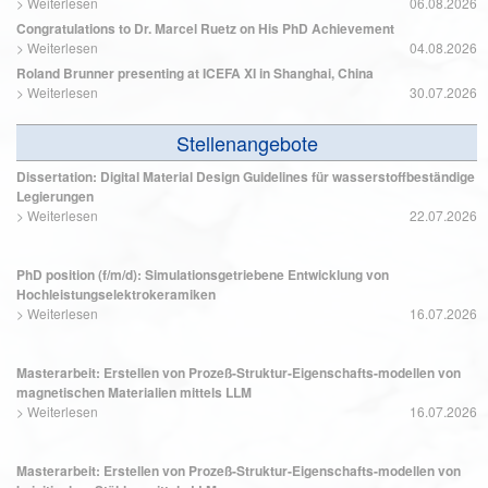
>
Weiterlesen
06.08.2026
Erschließen neuer Fertigungsmöglichkeiten durch Einsatz von
Hartmetallen
Congratulations to Dr. Marcel Ruetz on His PhD Achievement
>
Weiterlesen
04.08.2026
Simulation
des Verhaltens und der Eigenschaften inhomogener Werkzeuge im
Entwicklung ausgefeilter Charakterisierungs- und Prüftechniken für
Einsatz:
Werkstoffe mit Festigkeiten von mehr als 8000 MPa auch bei erhöhten
Roland Brunner presenting at ICEFA XI in Shanghai, China
Temperaturen
>
Weiterlesen
30.07.2026
Rissbildung und -wachstum in inhomogen aufgebauten Werkzeugen
Lebensdauer inhomogen aufgebauter Werkzeuge
Stellenangebote
Dissertation: Digital Material Design Guidelines für wasserstoffbeständige
Legierungen
>
Weiterlesen
22.07.2026
PhD position (f/m/d): Simulationsgetriebene Entwicklung von
Hochleistungselektrokeramiken
>
Weiterlesen
16.07.2026
Masterarbeit: Erstellen von Prozeß-Struktur-Eigenschafts-modellen von
magnetischen Materialien mittels LLM
>
Weiterlesen
16.07.2026
Masterarbeit: Erstellen von Prozeß-Struktur-Eigenschafts-modellen von