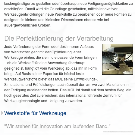
kostengünstiger zu gestalten oder überhaupt neue Fertigungsmöglichkeiten zu
erschließen. Damit wird die Grundlage geschaffen, mittels innovativer
Werkzeugentwicklungen neue Werkstoffe zu bearbeiten oder neue Formen zu
designen; in kleinen und kleinsten Dimensionen ebenso wie bei
außergewöhnlichen Größen.
Die Perfektionierung der Verarbeitung
Jede Veränderung der Form oder des inneren Aufbaus
von Werkstoffen geht mit der Optimierung jener
Werkzeuge einher, die sie in die passende Form bringen
– ob ein Werkstoff für eine Anwendung überhaupt
geeignet ist, hängt oft vom Werkzeug ab, das ihn in Form
bringt. Auf Basis seiner Expertise für höchst feste
Werkzeugwerkstoffe bietet das MCL seine Entwicklungs-,
Simulations- und Prüfleistungen auch überall dort an, wo zwei Materialien in
der Fertigung aufeinander treffen. Das MCL ist damit auf dem besten Weg, ein
hoch gesetztes Ziel zu erreichen: das international führende Zentrum für
Werkzeugtechnologie und -fertigung zu werden.
Werkstoffe für Werkzeuge
"Wir stehen für Innovation am laufenden Band."
Basierend auf der Charakterisierung der Struktur und der