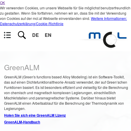
OK
Wir verwenden Cookies, um unsere Webseite für Sie möglichst benutzerfreundlich
zu gestalten. Wenn Sie fortfahren, nehmen wir an, dass Sie mit der Verwendung
von Cookies auf der mcl.at Webseite einverstanden sind.
Weitere Informationen:
Datenschutzerklärung/Cookie-Richtlinie
DE
EN
GreenALM
GreenALM (Green's functions based Alloy Modeling) ist ein Software-Toolkit,
das auf einen Dichtefunktionaltheorie-Ansatz verwendet, der auf Green‘schen
Funktionen basiert. Es ist besonders effizient und vielseitig für die Berechnung
von chemisch und magnetisch komplexen Legierungen, einschließlich
Mischkristallen und paramagnetischer Systeme. Darüber hinaus bietet
GreenALM einen Arbeitsablauf für die Berechnung der Thermodynamik von
Legierungen.
Holen Sie sich eine GreenALM
Lizenz
GreenALM-Handbuch