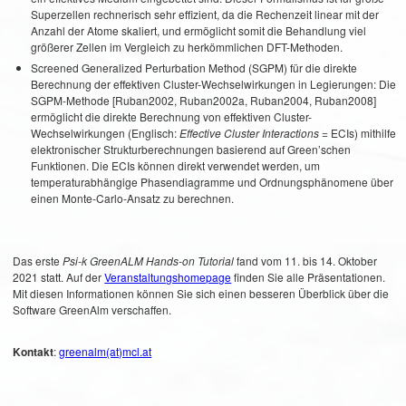
Superzellen rechnerisch sehr effizient, da die Rechenzeit linear mit der
Anzahl der Atome skaliert, und ermöglicht somit die Behandlung viel
größerer Zellen im Vergleich zu herkömmlichen DFT-Methoden.
Screened Generalized Perturbation Method (SGPM) für die direkte
Berechnung der effektiven Cluster-Wechselwirkungen in Legierungen: Die
SGPM-Methode [Ruban2002, Ruban2002a, Ruban2004, Ruban2008]
ermöglicht die direkte Berechnung von effektiven Cluster-
Wechselwirkungen (Englisch:
Effective Cluster Interactions
= ECIs) mithilfe
elektronischer Strukturberechnungen basierend auf Green’schen
Funktionen. Die ECIs können direkt verwendet werden, um
temperaturabhängige Phasendiagramme und Ordnungsphänomene über
einen Monte-Carlo-Ansatz zu berechnen.
Das erste
Psi-k GreenALM Hands-on Tutorial
fand vom 11. bis 14. Oktober
2021 statt. Auf der
Veranstaltungshomepage
finden Sie alle Präsentationen.
Mit diesen Informationen können Sie sich einen besseren Überblick über die
Software GreenAlm verschaffen.
Kontakt
:
greenalm(at)mcl.at