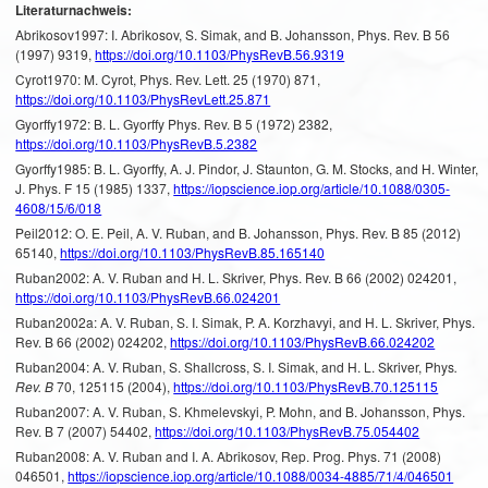
Literaturnachweis:
Abrikosov1997: I. Abrikosov, S. Simak, and B. Johansson, Phys. Rev. B 56
(1997) 9319,
https://doi.org/10.1103/PhysRevB.56.9319
Cyrot1970: M. Cyrot, Phys. Rev. Lett. 25 (1970) 871,
https://doi.org/10.1103/PhysRevLett.25.871
Gyorffy1972: B. L. Gyorffy Phys. Rev. B 5 (1972) 2382,
https://doi.org/10.1103/PhysRevB.5.2382
Gyorffy1985: B. L. Gyorffy, A. J. Pindor, J. Staunton, G. M. Stocks, and H. Winter,
J. Phys. F 15 (1985) 1337,
https://iopscience.iop.org/article/10.1088/0305-
4608/15/6/018
Peil2012: O. E. Peil, A. V. Ruban, and B. Johansson, Phys. Rev. B 85 (2012)
65140,
https://doi.org/10.1103/PhysRevB.85.165140
Ruban2002: A. V. Ruban and H. L. Skriver, Phys. Rev. B 66 (2002) 024201,
https://doi.org/10.1103/PhysRevB.66.024201
Ruban2002a: A. V. Ruban, S. I. Simak, P. A. Korzhavyi, and H. L. Skriver, Phys.
Rev. B 66 (2002) 024202,
https://doi.org/10.1103/PhysRevB.66.024202
Ruban2004: A. V. Ruban, S. Shallcross, S. I. Simak, and H. L. Skriver, Phys
.
Rev. B
70, 125115 (2004),
https://doi.org/10.1103/PhysRevB.70.125115
Ruban2007: A. V. Ruban, S. Khmelevskyi, P. Mohn, and B. Johansson, Phys.
Rev. B 7 (2007) 54402,
https://doi.org/10.1103/PhysRevB.75.054402
Ruban2008: A. V. Ruban and I. A. Abrikosov, Rep. Prog. Phys. 71 (2008)
046501,
https://iopscience.iop.org/article/10.1088/0034-4885/71/4/046501