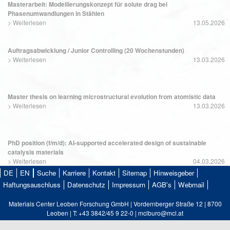
Masterarbeit: Modellierungskonzept für solute drag bei
Phasenumwandlungen in Stählen
>
Weiterlesen
13.05.2026
Auftragsabwicklung / Junior Controlling (20 Wochenstunden)
>
Weiterlesen
13.03.2026
Master thesis on learning microstructural evolution from atomistic data
>
Weiterlesen
13.03.2026
PhD position (f/m/d): AI-supported accelerated design of sustainable
catalysis materials
>
Weiterlesen
04.03.2026
DE
EN
Suche
Karriere
Kontakt
Sitemap
Hinweisgeber
Haftungsauschluss
Datenschutz
Impressum
AGB's
Webmail
Materials Center Leoben Forschung GmbH | Vordernberger Straße 12 | 8700
Leoben | T: +43 3842/45 9 22-0 | mclburo@mcl.at