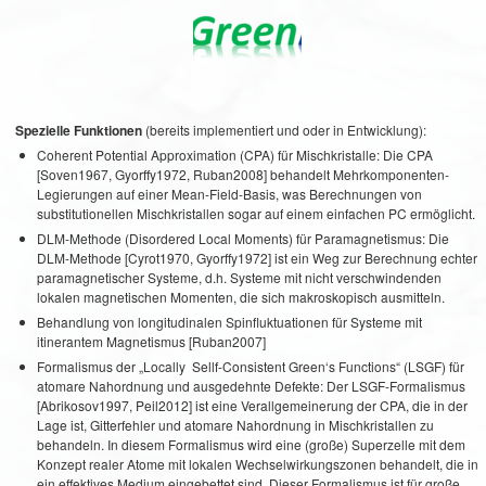
Spezielle Funktionen
(bereits implementiert und oder in Entwicklung):
Coherent Potential Approximation (CPA) für Mischkristalle: Die CPA
[Soven1967, Gyorffy1972, Ruban2008] behandelt Mehrkomponenten-
Legierungen auf einer Mean-Field-Basis, was Berechnungen von
substitutionellen Mischkristallen sogar auf einem einfachen PC ermöglicht.
DLM-Methode (Disordered Local Moments) für Paramagnetismus: Die
DLM-Methode [Cyrot1970, Gyorffy1972] ist ein Weg zur Berechnung echter
paramagnetischer Systeme, d.h. Systeme mit nicht verschwindenden
lokalen magnetischen Momenten, die sich makroskopisch ausmitteln.
Behandlung von longitudinalen Spinfluktuationen für Systeme mit
itinerantem Magnetismus [Ruban2007]
Formalismus der „Locally Sellf-Consistent Green‘s Functions“ (LSGF) für
atomare Nahordnung und ausgedehnte Defekte: Der LSGF-Formalismus
[Abrikosov1997, Peil2012] ist eine Verallgemeinerung der CPA, die in der
Lage ist, Gitterfehler und atomare Nahordnung in Mischkristallen zu
behandeln. In diesem Formalismus wird eine (große) Superzelle mit dem
Konzept realer Atome mit lokalen Wechselwirkungszonen behandelt, die in
ein effektives Medium eingebettet sind. Dieser Formalismus ist für große