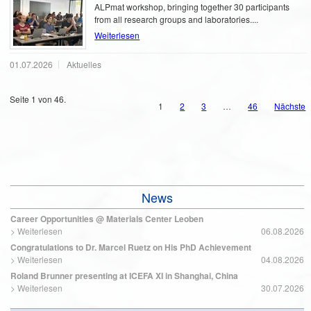
ALPmat workshop, bringing together 30 participants
from all research groups and laboratories....
Weiterlesen
01.07.2026
Aktuelles
Seite 1 von 46.
1
2
3
…
46
Nächste
News
Career Opportunities @ Materials Center Leoben
>
Weiterlesen
06.08.2026
Congratulations to Dr. Marcel Ruetz on His PhD Achievement
>
Weiterlesen
04.08.2026
Roland Brunner presenting at ICEFA XI in Shanghai, China
>
Weiterlesen
30.07.2026