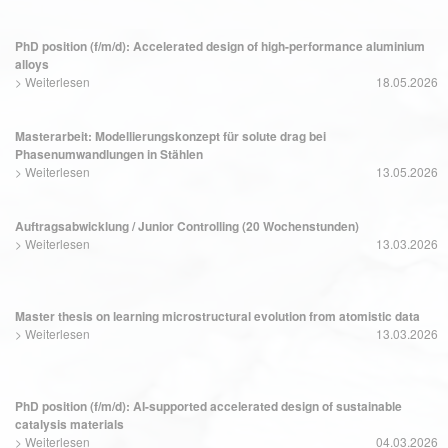
PhD position (f/m/d): Accelerated design of high-performance aluminium
alloys
>
Weiterlesen
18.05.2026
Masterarbeit: Modellierungskonzept für solute drag bei
Phasenumwandlungen in Stählen
>
Weiterlesen
13.05.2026
Auftragsabwicklung / Junior Controlling (20 Wochenstunden)
>
Weiterlesen
13.03.2026
Master thesis on learning microstructural evolution from atomistic data
>
Weiterlesen
13.03.2026
PhD position (f/m/d): AI-supported accelerated design of sustainable
catalysis materials
>
Weiterlesen
04.03.2026