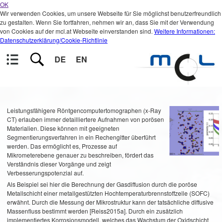
OK
Wir verwenden Cookies, um unsere Webseite für Sie möglichst benutzerfreundlich
zu gestalten. Wenn Sie fortfahren, nehmen wir an, dass Sie mit der Verwendung
von Cookies auf der mcl.at Webseite einverstanden sind.
Weitere Informationen:
Datenschutzerklärung/Cookie-Richtlinie
DE
EN
Leistungsfähigere Röntgencomputertomographen (x-Ray
CT) erlauben immer detailliertere Aufnahmen von porösen
Materialien. Diese können mit geeigneten
Segmentierungsverfahren in ein Rechengitter überführt
werden. Das ermöglicht es, Prozesse auf
Mikrometerebene genauer zu beschreiben, fördert das
Verständnis dieser Vorgänge und zeigt
Verbesserungspotenzial auf.
Als Beispiel sei hier die Berechnung der Gasdiffusion durch die poröse
Metallschicht einer metallgestützten Hochtemperaturbrennstoffzelle (SOFC)
erwähnt. Durch die Messung der Mikrostruktur kann der tatsächliche diffusive
Massenfluss bestimmt werden [Reiss2015a]. Durch ein zusätzlich
implementiertes Korrosionsmodell, welches das Wachstum der Oxidschicht