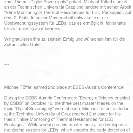
zum Thema „Digital Sovereignty“ gekürt. Michael Töfferl studiert
an der Technischen Universität Graz und landete mit seiner Arbeit
“Inline Monitoring of Thermal Resistances for LED Packages”, auf
dem 2. Platz. In seiner Masterarbeit entwickelte er ein
Überwachungssystem für LEDs, das es ermöglicht, fehlerhafte
LEDs frühzeitig zu erkennen.
Wir gratulieren ihm zu seinem Erfolg und wünschen ihm für die
Zukunft alles Gute!
***
Michael Töfferl earned 2nd place at ESBS-Austria Conference
During the ESBS-Austria Conference: "Energy efficiency enabled
by ESBS" on October 19, the three best master theses on the
topic "Digital Sovereignty" were chosen. Michael Töfferl, a student
at the Technical University of Graz reached 2nd place for his
thesis "Inline Monitoring of Thermal Resistances for LED
Packages". While working on his master thesis, he developed a
monitoring system for LEDs, which enables the early detection of