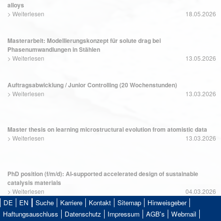
alloys
>
Weiterlesen
18.05.2026
Masterarbeit: Modellierungskonzept für solute drag bei
Phasenumwandlungen in Stählen
>
Weiterlesen
13.05.2026
Auftragsabwicklung / Junior Controlling (20 Wochenstunden)
>
Weiterlesen
13.03.2026
Master thesis on learning microstructural evolution from atomistic data
>
Weiterlesen
13.03.2026
PhD position (f/m/d): AI-supported accelerated design of sustainable
catalysis materials
>
Weiterlesen
04.03.2026
DE
EN
Suche
Karriere
Kontakt
Sitemap
Hinweisgeber
Haftungsauschluss
Datenschutz
Impressum
AGB's
Webmail