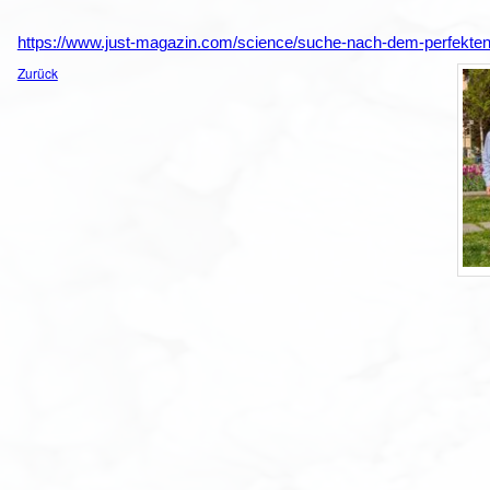
https://www.just-magazin.com/science/suche-nach-dem-perfekten-
Zurück