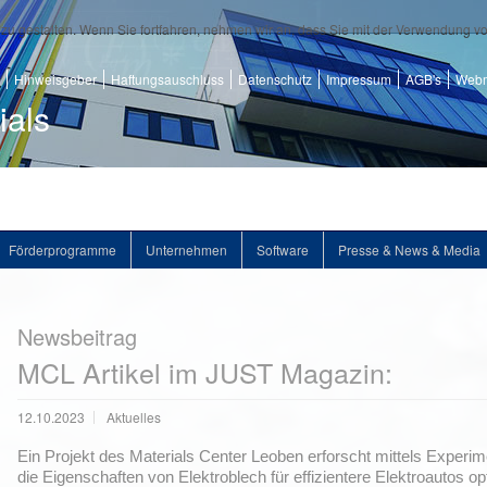
zu gestalten. Wenn Sie fortfahren, nehmen wir an, dass Sie mit der Verwendung v
Hinweisgeber
Haftungsauschluss
Datenschutz
Impressum
AGB's
Webm
ials
Förderprogramme
Unternehmen
Software
Presse & News & Media
Newsbeitrag
MCL Artikel im JUST Magazin:
12.10.2023
Aktuelles
Ein Projekt des Materials Center Leoben erforscht mittels Experi
die Eigenschaften von Elektroblech für effizientere Elektroautos o