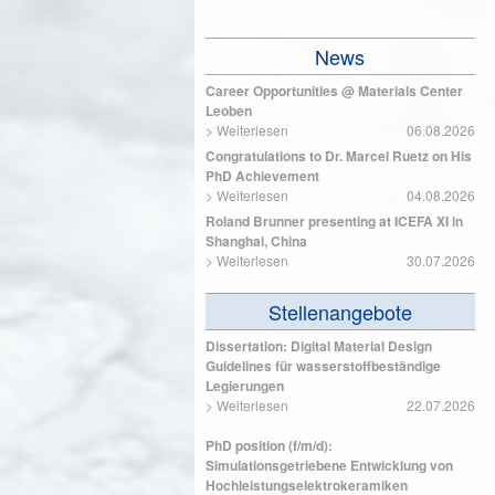
News
Career Opportunities @ Materials Center
Leoben
>
Weiterlesen
06.08.2026
Congratulations to Dr. Marcel Ruetz on His
PhD Achievement
>
Weiterlesen
04.08.2026
Roland Brunner presenting at ICEFA XI in
Shanghai, China
>
Weiterlesen
30.07.2026
Stellenangebote
Dissertation: Digital Material Design
Guidelines für wasserstoffbeständige
Legierungen
>
Weiterlesen
22.07.2026
PhD position (f/m/d):
Simulationsgetriebene Entwicklung von
Hochleistungselektrokeramiken