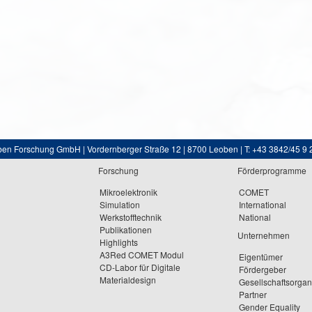
ben Forschung GmbH | Vordernberger Straße 12 | 8700 Leoben | T: +43 3842/45 9 
Forschung
Förderprogramme
Mikroelektronik
COMET
Simulation
International
Werkstofftechnik
National
Publikationen
Unternehmen
Highlights
A3Red COMET Modul
Eigentümer
CD-Labor für Digitale
Fördergeber
Materialdesign
Gesellschaftsorga
Partner
Gender Equality