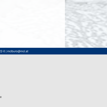
22-0 | mclburo@mcl.at
ne