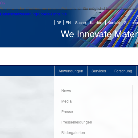
OK
Wir verwenden Cookies, um unsere Webseite für Sie möglichst benutzerfreundlich 
Datenschutzerklärung/Cookie-Richtlinie
DE
EN
Suche
Karriere
Kontakt
Sitemap
We Innovate Mater
Anwendungen
Services
Forschung
News
Media
Presse
Pressemeldungen
Bildergalerien