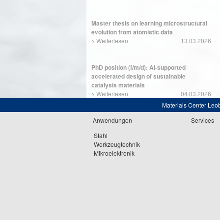
Master thesis on learning microstructural
evolution from atomistic data
>
Weiterlesen
13.03.2026
PhD position (f/m/d): AI-supported
accelerated design of sustainable
catalysis materials
>
Weiterlesen
04.03.2026
Materials Center Leo
Anwendungen
Services
Stahl
Werkzeugtechnik
Mikroelektronik