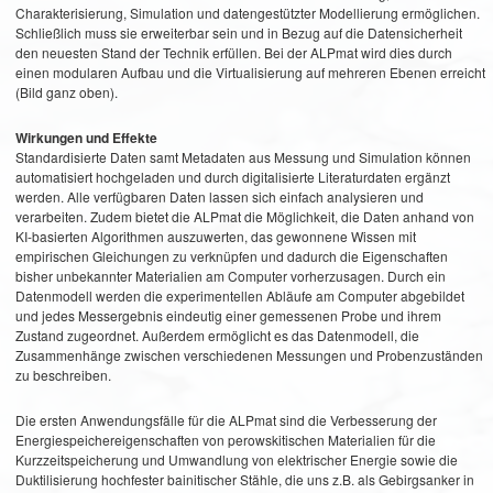
Charakterisierung, Simulation und datengestützter Modellierung ermöglichen.
Schließlich muss sie erweiterbar sein und in Bezug auf die Datensicherheit
den neuesten Stand der Technik erfüllen. Bei der ALPmat wird dies durch
einen modularen Aufbau und die Virtualisierung auf mehreren Ebenen erreicht
(Bild ganz oben).
Wirkungen und Effekte
Standardisierte Daten samt Metadaten aus Messung und Simulation können
automatisiert hochgeladen und durch digitalisierte Literaturdaten ergänzt
werden. Alle verfügbaren Daten lassen sich einfach analysieren und
verarbeiten. Zudem bietet die ALPmat die Möglichkeit, die Daten anhand von
KI-basierten Algorithmen auszuwerten, das gewonnene Wissen mit
empirischen Gleichungen zu verknüpfen und dadurch die Eigenschaften
bisher unbekannter Materialien am Computer vorherzusagen. Durch ein
Datenmodell werden die experimentellen Abläufe am Computer abgebildet
und jedes Messergebnis eindeutig einer gemessenen Probe und ihrem
Zustand zugeordnet. Außerdem ermöglicht es das Datenmodell, die
Zusammenhänge zwischen verschiedenen Messungen und Probenzuständen
zu beschreiben.
Die ersten Anwendungsfälle für die ALPmat sind die Verbesserung der
Energiespeichereigenschaften von perowskitischen Materialien für die
Kurzzeitspeicherung und Umwandlung von elektrischer Energie sowie die
Duktilisierung hochfester bainitischer Stähle, die uns z.B. als Gebirgsanker in