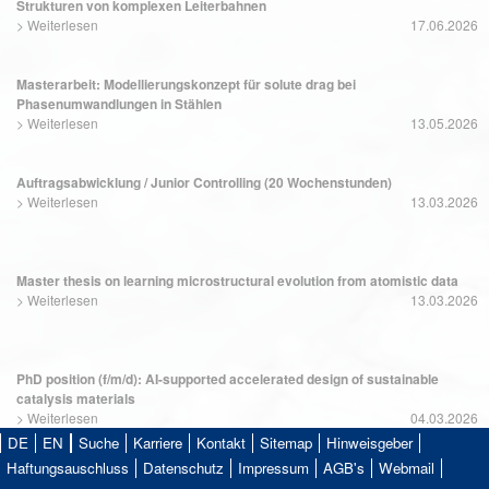
Strukturen von komplexen Leiterbahnen
>
Weiterlesen
17.06.2026
Masterarbeit: Modellierungskonzept für solute drag bei
Phasenumwandlungen in Stählen
>
Weiterlesen
13.05.2026
Auftragsabwicklung / Junior Controlling (20 Wochenstunden)
>
Weiterlesen
13.03.2026
Master thesis on learning microstructural evolution from atomistic data
>
Weiterlesen
13.03.2026
PhD position (f/m/d): AI-supported accelerated design of sustainable
catalysis materials
>
Weiterlesen
04.03.2026
DE
EN
Suche
Karriere
Kontakt
Sitemap
Hinweisgeber
Haftungsauschluss
Datenschutz
Impressum
AGB's
Webmail