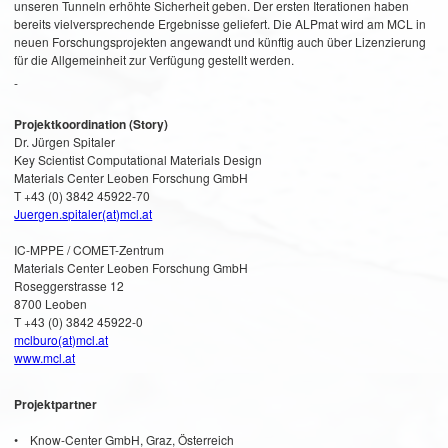
unseren Tunneln erhöhte Sicherheit geben. Der ersten Iterationen haben
bereits vielversprechende Ergebnisse geliefert. Die ALPmat wird am MCL in
neuen Forschungsprojekten angewandt und künftig auch über Lizenzierung
für die Allgemeinheit zur Verfügung gestellt werden.
-
Projektkoordination (Story)
Dr. Jürgen Spitaler
Key Scientist Computational Materials Design
Materials Center Leoben Forschung GmbH
T +43 (0) 3842 45922-70
Juergen.spitaler(at)mcl.at
IC-MPPE / COMET-Zentrum
Materials Center Leoben Forschung GmbH
Roseggerstrasse 12
8700 Leoben
T +43 (0) 3842 45922-0
mclburo(at)mcl.at
www.mcl.at
Projektpartner
• Know-Center GmbH, Graz, Österreich