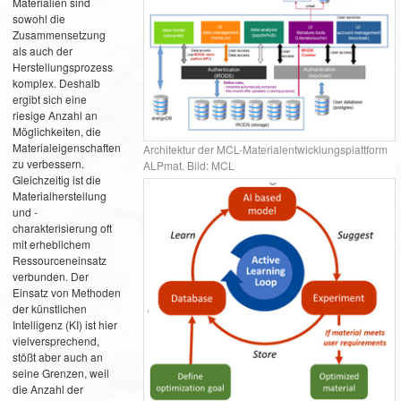
Materialien sind
sowohl die
Zusammensetzung
als auch der
Herstellungsprozess
komplex. Deshalb
ergibt sich eine
riesige Anzahl an
Möglichkeiten, die
Materialeigenschaften
Architektur der MCL-Materialentwicklungsplattform
zu verbessern.
ALPmat. Bild: MCL
Gleichzeitig ist die
Materialherstellung
und -
charakterisierung oft
mit erheblichem
Ressourceneinsatz
verbunden. Der
Einsatz von Methoden
der künstlichen
Intelligenz (KI) ist hier
vielversprechend,
stößt aber auch an
seine Grenzen, weil
die Anzahl der