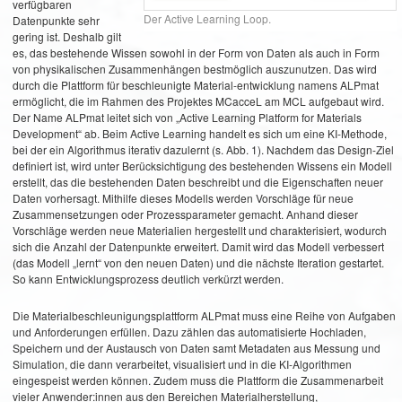
verfügbaren
Der Active Learning Loop.
Datenpunkte sehr
gering ist. Deshalb gilt
es, das bestehende Wissen sowohl in der Form von Daten als auch in Form
von physikalischen Zusammenhängen bestmöglich auszunutzen. Das wird
durch die Plattform für beschleunigte Material-entwicklung namens ALPmat
ermöglicht, die im Rahmen des Projektes MCacceL am MCL aufgebaut wird.
Der Name ALPmat leitet sich von „Active Learning Platform for Materials
Development“ ab. Beim Active Learning handelt es sich um eine KI-Methode,
bei der ein Algorithmus iterativ dazulernt (s. Abb. 1). Nachdem das Design-Ziel
definiert ist, wird unter Berücksichtigung des bestehenden Wissens ein Modell
erstellt, das die bestehenden Daten beschreibt und die Eigenschaften neuer
Daten vorhersagt. Mithilfe dieses Modells werden Vorschläge für neue
Zusammensetzungen oder Prozessparameter gemacht. Anhand dieser
Vorschläge werden neue Materialien hergestellt und charakterisiert, wodurch
sich die Anzahl der Datenpunkte erweitert. Damit wird das Modell verbessert
(das Modell „lernt“ von den neuen Daten) und die nächste Iteration gestartet.
So kann Entwicklungsprozess deutlich verkürzt werden.
Die Materialbeschleunigungsplattform ALPmat muss eine Reihe von Aufgaben
und Anforderungen erfüllen. Dazu zählen das automatisierte Hochladen,
Speichern und der Austausch von Daten samt Metadaten aus Messung und
Simulation, die dann verarbeitet, visualisiert und in die KI-Algorithmen
eingespeist werden können. Zudem muss die Plattform die Zusammenarbeit
vieler Anwender:innen aus den Bereichen Materialherstellung,