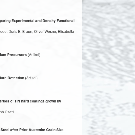
paring Experimental and Density Functional
de, Doris E. Braun, Oliver Werzer, Elisabetta
nium Precursors
(Artikel)
lure Detection
(Artikel)
erties of TiN hard coatings grown by
ph Czettl
Steel after Prior Austenite Grain Size