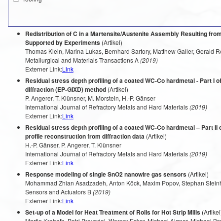
Redistribution of C in a Martensite/Austenite Assembly Resulting fr
Supported by Experiments
(Artikel)
Thomas Klein, Marina Lukas, Bernhard Sartory, Matthew Galler, Gerald R
Metallurgical and Materials Transactions A
(2019)
Externer Link:
Link
Residual stress depth profiling of a coated WC-Co hardmetal - Part I of
diffraction (EP-GIXD) method
(Artikel)
P. Angerer, T. Klünsner, M. Morstein, H.-P. Gänser
International Journal of Refractory Metals and Hard Materials
(2019)
Externer Link:
Link
Residual stress depth profiling of a coated WC-Co hardmetal – Part II 
profile reconstruction from diffraction data
(Artikel)
H.-P. Gänser, P. Angerer, T. Klünsner
International Journal of Refractory Metals and Hard Materials
(2019)
Externer Link:
Link
Response modeling of single SnO2 nanowire gas sensors
(Artikel)
Mohammad Zhian Asadzadeh, Anton Köck, Maxim Popov, Stephan Steinha
Sensors and Actuators B
(2019)
Externer Link:
Link
Set-up of a Model for Heat Treatment of Rolls for Hot Strip Mills
(Artikel
Martin Krobath, Petri Prevedel, Werner Ecker, Michael Aigner, Michael B