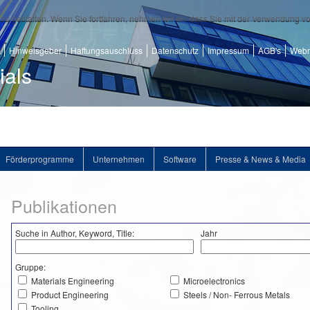
zu gestalten. Wenn Sie fortfahren, nehmen wir an, dass Sie mit der Verwendung v
Hinweisgeber
Haftungsauschluss
Datenschutz
Impressum
AGB's
Webm
ials
Förderprogramme
Unternehmen
Software
Presse & News & Media
Publikationen
Suche in Author, Keyword, Title:
Jahr
Gruppe:
Materials Engineering
Microelectronics
Product Engineering
Steels / Non- Ferrous Metals
Tooling