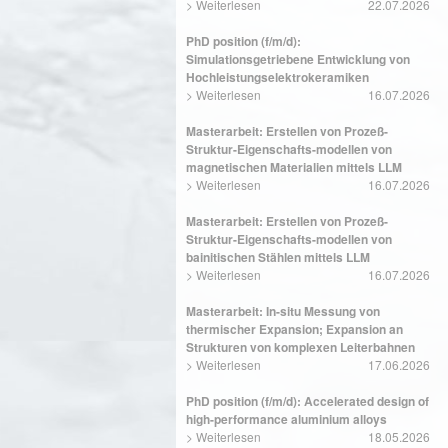
>
Weiterlesen
22.07.2026
PhD position (f/m/d):
Simulationsgetriebene Entwicklung von
Hochleistungselektrokeramiken
>
Weiterlesen
16.07.2026
Masterarbeit: Erstellen von Prozeß-
Struktur-Eigenschafts-modellen von
magnetischen Materialien mittels LLM
>
Weiterlesen
16.07.2026
Masterarbeit: Erstellen von Prozeß-
Struktur-Eigenschafts-modellen von
bainitischen Stählen mittels LLM
>
Weiterlesen
16.07.2026
Masterarbeit: In-situ Messung von
thermischer Expansion; Expansion an
Strukturen von komplexen Leiterbahnen
>
Weiterlesen
17.06.2026
PhD position (f/m/d): Accelerated design of
high-performance aluminium alloys
>
Weiterlesen
18.05.2026