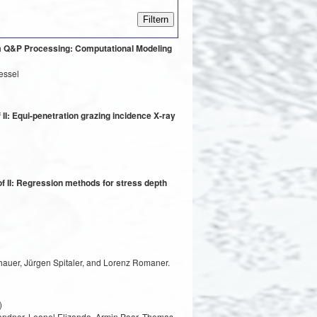
om Q&P Processing: Computational Modeling
essel
 II: Equi-penetration grazing incidence X-ray
of II: Regression methods for stress depth
uer, Jürgen Spitaler, and Lorenz Romaner.
)
randner, Leonel Elizondo, Armin Paar, Thomas