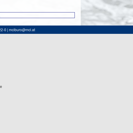
3
22-0 | mclburo@mcl.at
ne