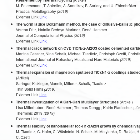
Refinement by Thermal Cycling
M. Petersmann, T. Antretter, A. Sannikov, B. Sartory, and U. Ehlenbröker
Practical Metallography
(2019)
Externer Link:
Link
The worm lattice Boltzmann method: the case of diffusive-ballistic ph
Verena Fritz, Natalia Bedoya-Martínez, René Hammer
Journal of Computational Physics
(2019)
Externer Link:
Link
Thermal crack network on CVD TiCN/α-Al2O3 coated cemented carbide
Martina Gassner, Nina Schalk, Michael Tkadletz, Christoph Czettl, Christi
International Journal of Refractory Metals and Hard Materials
(2019)
Externer Link:
Link
Thermal expansion of magnetron sputtered TiCxN1-x coatings studied 
(Artikel)
Saringer, Kickinger, Munnik, Mitterer, Schalk, Tkadletz
Thin Solid Films
(2019)
Externer Link:
Link
Thermal Investigation of AlGaN-GaN Multilayer Structures
(Artikel)
Lisa Mitterhuber ; René Hammer ; Thomas Dengg ; Katrin Fladischer ; Jür
Therminic 2019
(2019)
Externer Link:
Link
Thermal stability of nanolamellar fcc-Ti1-xAlxN grown by chemical vap
M. Tkadletz, C. Hofer, C. Wüstefeld, N. Schalk, M. Motylenko, D. Rafaja, H.
C. Czettl