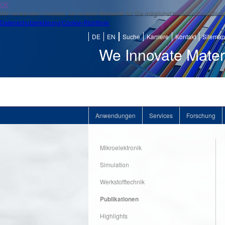
OK
Wir verwenden Cookies, um unsere Webseite für Sie möglichst benutzerfreundlich 
Datenschutzerklärung/Cookie-Richtlinie
DE
EN
Suche
Karriere
Kontakt
Sitemap
We Innovate Mater
Anwendungen
Services
Forschung
Mikroelektronik
Simulation
Werkstofftechnik
Publikationen
Highlights