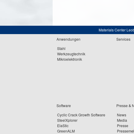
Materials Center Leo
Anwendungen
Services
Stahl
Werkzeugtechnik
Mikroelektronik
Software
Presse & 
Cyclic Crack Growth Software
News
SteelXplorer
Media
ElaStic
Presse
GreenALM
Presseme