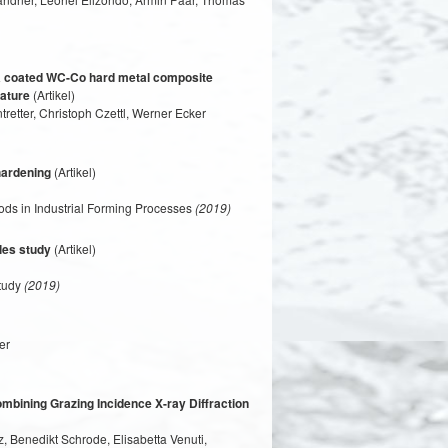
n a coated WC-Co hard metal composite
rature
(Artikel)
etter, Christoph Czettl, Werner Ecker
hardening
(Artikel)
s in Industrial Forming Processes
(2019)
ples study
(Artikel)
study
(2019)
er
ombining Grazing Incidence X-ray Diffraction
, Benedikt Schrode, Elisabetta Venuti,