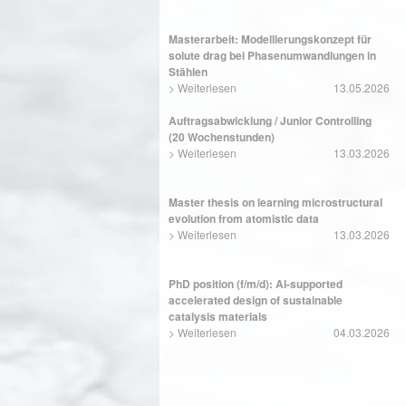
Masterarbeit: Modellierungskonzept für
solute drag bei Phasenumwandlungen in
Stählen
>
Weiterlesen
13.05.2026
Auftragsabwicklung / Junior Controlling
(20 Wochenstunden)
>
Weiterlesen
13.03.2026
Master thesis on learning microstructural
evolution from atomistic data
>
Weiterlesen
13.03.2026
PhD position (f/m/d): AI-supported
accelerated design of sustainable
catalysis materials
>
Weiterlesen
04.03.2026