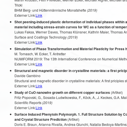
Trickl
BHM Berg- und Hüttenmännische Monatshefte
(2019)
Externer Link:
Link
Shot peening-induced plastic deformation of individual phases withi
material including stress-strain curves for WC as a function of tempe
Lukas Faksa, Werner Daves, Thomas Klünsner, Kathrin Maier, Thomas Antr
Surface and Coatings Technology
(2019)
Externer Link:
Link
Simulation of Phase Transformation and Material Plasticity for Press 
M. Tomasch, W. Ecker, T. Antretter
NUMIFORM 2019: The 13th International Conference on Numerical Method
Externer Link:
Link
Structural and magnetic disorder in crystalline materials: a first prici
Davide Gambino
Structural and magnetic disorder in crystalline materials: A first priciples 
Externer Link:
Link
Study of CuO nanowire growth on different copper surfaces
(Artikel)
Fritz-Popovski, G., Sosada-Ludwikowska, F., Köck, A., J. Keckes, G.A. Mai
Scientific Reports
(2019)
Externer Link:
Link
Surface Induced Phenytoin Polymorph. 1. Full Structure Solution by C
and Crystal Structure Prediction
(Artikel)
Doris E. Braun, Arianna Rivalta, Andrea Giunchi, Natalia Bedoya-Martinez