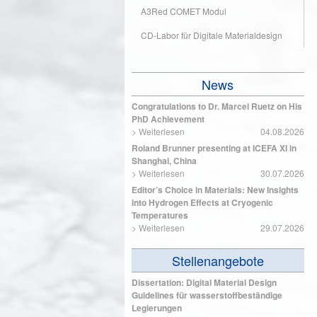
A3Red COMET Modul
CD-Labor für Digitale Materialdesign
News
Congratulations to Dr. Marcel Ruetz on His
PhD Achievement
>
Weiterlesen
04.08.2026
Roland Brunner presenting at ICEFA XI in
Shanghai, China
>
Weiterlesen
30.07.2026
Editor’s Choice in Materials: New Insights
into Hydrogen Effects at Cryogenic
Temperatures
>
Weiterlesen
29.07.2026
Stellenangebote
Dissertation: Digital Material Design
Guidelines für wasserstoffbeständige
Legierungen