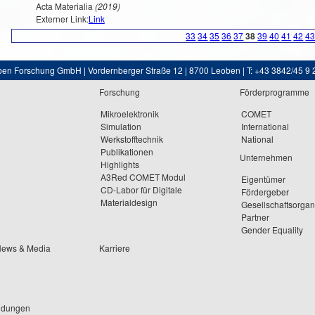
Acta Materialia
(2019)
Externer Link:
Link
33
34
35
36
37
38
39
40
41
42
4
ben Forschung GmbH | Vordernberger Straße 12 | 8700 Leoben | T: +43 3842/45 9 
Forschung
Förderprogramme
Mikroelektronik
COMET
Simulation
International
Werkstofftechnik
National
Publikationen
Unternehmen
Highlights
A3Red COMET Modul
Eigentümer
CD-Labor für Digitale
Fördergeber
Materialdesign
Gesellschaftsorga
Partner
Gender Equality
News & Media
Karriere
ldungen