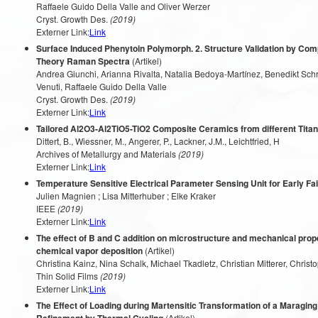
Raffaele Guido Della Valle and Oliver Werzer
Cryst. Growth Des.
(2019)
Externer Link:
Link
Surface Induced Phenytoin Polymorph. 2. Structure Validation by Com
Theory Raman Spectra
(Artikel)
Andrea Giunchi, Arianna Rivalta, Natalia Bedoya-Martínez, Benedikt Schro
Venuti, Raffaele Guido Della Valle
Cryst. Growth Des.
(2019)
Externer Link:
Link
Tailored Al2O3-Al2TiO5-TiO2 Composite Ceramics from different Tita
Dittert, B., Wiessner, M., Angerer, P., Lackner, J.M., Leichtfried, H
Archives of Metallurgy and Materials
(2019)
Externer Link:
Link
Temperature Sensitive Electrical Parameter Sensing Unit for Early Fai
Julien Magnien ; Lisa Mitterhuber ; Elke Kraker
IEEE
(2019)
Externer Link:
Link
The effect of B and C addition on microstructure and mechanical prop
chemical vapor deposition
(Artikel)
Christina Kainz, Nina Schalk, Michael Tkadletz, Christian Mitterer, Christo
Thin Solid Films
(2019)
Externer Link:
Link
The Effect of Loading during Martensitic Transformation of a Maraging 
(Artikel)