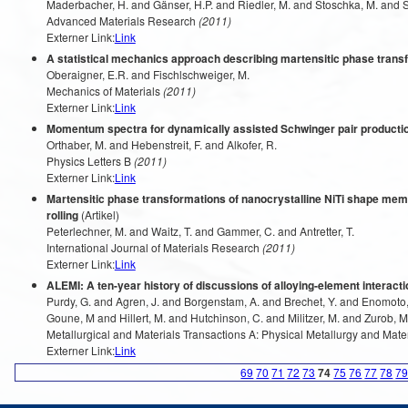
Maderbacher, H. and Gänser, H.P. and Riedler, M. and Stoschka, M. and S
Advanced Materials Research
(2011)
Externer Link:
Link
A statistical mechanics approach describing martensitic phase trans
Oberaigner, E.R. and Fischlschweiger, M.
Mechanics of Materials
(2011)
Externer Link:
Link
Momentum spectra for dynamically assisted Schwinger pair producti
Orthaber, M. and Hebenstreit, F. and Alkofer, R.
Physics Letters B
(2011)
Externer Link:
Link
Martensitic phase transformations of nanocrystalline NiTi shape mem
rolling
(Artikel)
Peterlechner, M. and Waitz, T. and Gammer, C. and Antretter, T.
International Journal of Materials Research
(2011)
Externer Link:
Link
ALEMI: A ten-year history of discussions of alloying-element interacti
Purdy, G. and Agren, J. and Borgenstam, A. and Brechet, Y. and Enomoto
Goune, M and Hillert, M. and Hutchinson, C. and Militzer, M. and Zurob, M
Metallurgical and Materials Transactions A: Physical Metallurgy and Mate
Externer Link:
Link
69
70
71
72
73
74
75
76
77
78
7