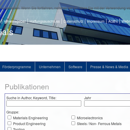
zu gestalten. Wenn Sie fortfahren, nehmen wir an, dass Sie mit der Verwendung v
Hinweisgeber
Haftungsauschluss
Datenschutz
Impressum
AGB's
Webm
ials
Förderprogramme
Unternehmen
Software
Presse & News & Media
Publikationen
Suche in Author, Keyword, Title:
Jahr
Gruppe:
Materials Engineering
Microelectronics
Product Engineering
Steels / Non- Ferrous Metals
Tooling