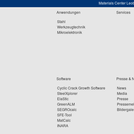
Materials Center Leo
Anwendungen
Services
Stahl
Werkzeugtechnik
Mikroelektronik
Software
Presse & 
Cyclic Crack Growth Software
News
SteelXplorer
Media
ElaStic
Presse
GreenALM
Presseme
SEGROcalc
Bildergale
SFE-Tool
MatCalc
INARA