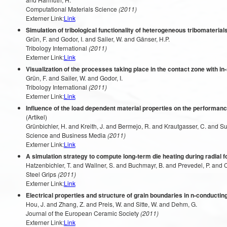
Computational Materials Science
(2011)
Externer Link:
Link
Simulation of tribological functionality of heterogeneous tribomaterial
Grün, F. and Godor, I. and Sailer, W. and Gänser, H.P.
Tribology International
(2011)
Externer Link:
Link
Visualization of the processes taking place in the contact zone with in
Grün, F. and Sailer, W. and Godor, I.
Tribology International
(2011)
Externer Link:
Link
Influence of the load dependent material properties on the performance
(Artikel)
Grünbichler, H. and Kreith, J. and Bermejo, R. and Krautgasser, C. and Su
Science and Business Media
(2011)
Externer Link:
Link
A simulation strategy to compute long-term die heating during radial f
Hatzenbichler, T. and Wallner, S. and Buchmayr, B. and Prevedel, P. and 
Steel Grips
(2011)
Externer Link:
Link
Electrical properties and structure of grain boundaries in n-conduct
Hou, J. and Zhang, Z. and Preis, W. and Sitte, W. and Dehm, G.
Journal of the European Ceramic Society
(2011)
Externer Link:
Link