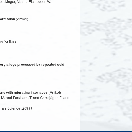
tockinger, M. and Eichlseder, W.
formation
(Artikel)
on
(Artikel)
ory alloys processed by repeated cold
ons with migrating interfaces
(Artikel)
, M. and Furuhara, T. and Gamsjäger, E. and
.
rials Science
(2011)
9