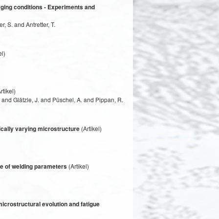
orging conditions - Experiments and
, S. and Antretter, T.
el)
rtikel)
 and Glätzle, J. and Püschel, A. and Pippan, R.
ically varying microstructure
(Artikel)
nce of welding parameters
(Artikel)
icrostructural evolution and fatigue