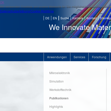
OK
Wir verwenden Cookies, um unsere Webseite für Sie möglichst benutzerfreundlich 
Datenschutzerklärung/Cookie-Richtlinie
DE
EN
Suche
Karriere
Kontakt
Sitemap
We Innovate Mater
Anwendungen
Services
Forschung
Mikroelektronik
Simulation
Werkstofftechnik
Publikationen
Highlights