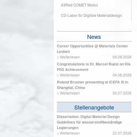
A3Red COMET Modul
CD-Labor für Digitale Materialdesign
News
Career Opportunities @ Materials Center
Leoben
>
Weiterlesen
06.08.2026
Congratulations to Dr. Marcel Ruetz on His
PhD Achievement
>
Weiterlesen
04.08.2026
Roland Brunner presenting at ICEFA XI in
Shanghai, China
>
Weiterlesen
30.07.2026
Stellenangebote
Dissertation: Digital Material Design
Guidelines für wasserstoffbeständige
Legierungen
>
Weiterlesen
22.07.2026