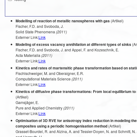
Modelling of reaction of metallic nanospheres with gas
(Artikel)
Fischer, F.D. and Svoboda, J.
Solid State Phenomena
(2011)
Externer Link:
Link
Modeling of excess vacancy annihilation at different types of sinks
(Ar
Fischer, F.D. and Svoboda, J. and Appel, F. and Kozeschnik, E.
Acta Materialia
(2011)
Externer Link:
Link
Kinetics and rates of martensitic phase transformation based on stati
Fischlschweiger, M. and Oberaigner, E.R.
Computational Materials Science
(2011)
Externer Link:
Link
Kinetics of diffusive phase transformations: From local equilibrium to 
(Artikel)
Gamsjäger, E.
Pure and Applied Chemistry
(2011)
Externer Link:
Link
Optimisation of 3D RVE for anisotropy index reduction in modeling th
composites using a periodic homogenisation method
(Artikel)
Grasset-Bourdel, R. and Alzina, A. and Tessier-Doyen, N. and Schmitt, N.
and Harmuth, H.