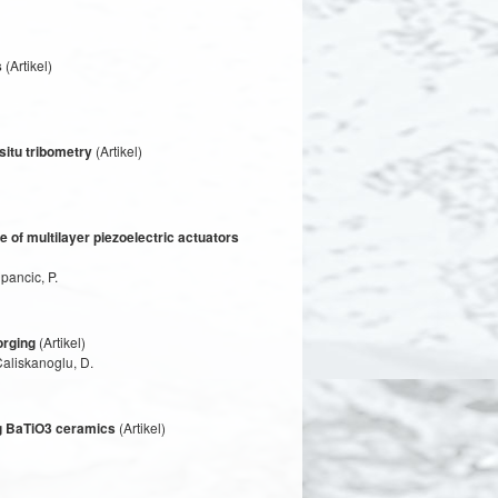
s
(Artikel)
-situ tribometry
(Artikel)
 of multilayer piezoelectric actuators
pancic, P.
orging
(Artikel)
Caliskanoglu, D.
ing BaTiO3 ceramics
(Artikel)