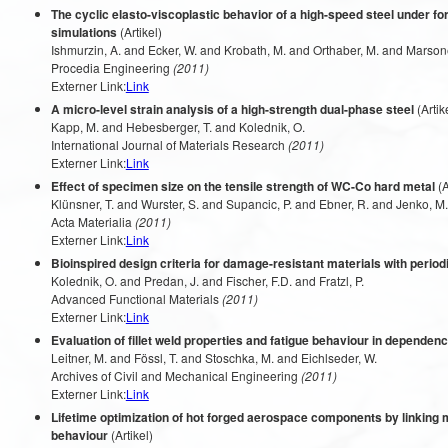
The cyclic elasto-viscoplastic behavior of a high-speed steel under f
simulations
(Artikel)
Ishmurzin, A. and Ecker, W. and Krobath, M. and Orthaber, M. and Marsoner
Procedia Engineering
(2011)
Externer Link:
Link
A micro-level strain analysis of a high-strength dual-phase steel
(Artik
Kapp, M. and Hebesberger, T. and Kolednik, O.
International Journal of Materials Research
(2011)
Externer Link:
Link
Effect of specimen size on the tensile strength of WC-Co hard metal
(A
Klünsner, T. and Wurster, S. and Supancic, P. and Ebner, R. and Jenko, M.
Acta Materialia
(2011)
Externer Link:
Link
Bioinspired design criteria for damage-resistant materials with period
Kolednik, O. and Predan, J. and Fischer, F.D. and Fratzl, P.
Advanced Functional Materials
(2011)
Externer Link:
Link
Evaluation of fillet weld properties and fatigue behaviour in depende
Leitner, M. and Fössl, T. and Stoschka, M. and Eichlseder, W.
Archives of Civil and Mechanical Engineering
(2011)
Externer Link:
Link
Lifetime optimization of hot forged aerospace components by linking m
behaviour
(Artikel)