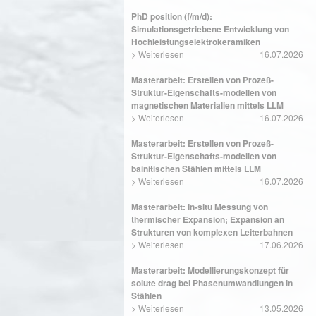
PhD position (f/m/d):
Simulationsgetriebene Entwicklung von
Hochleistungselektrokeramiken
>
Weiterlesen
16.07.2026
Masterarbeit: Erstellen von Prozeß-
Struktur-Eigenschafts-modellen von
magnetischen Materialien mittels LLM
>
Weiterlesen
16.07.2026
Masterarbeit: Erstellen von Prozeß-
Struktur-Eigenschafts-modellen von
bainitischen Stählen mittels LLM
>
Weiterlesen
16.07.2026
Masterarbeit: In-situ Messung von
thermischer Expansion; Expansion an
Strukturen von komplexen Leiterbahnen
>
Weiterlesen
17.06.2026
Masterarbeit: Modellierungskonzept für
solute drag bei Phasenumwandlungen in
Stählen
>
Weiterlesen
13.05.2026