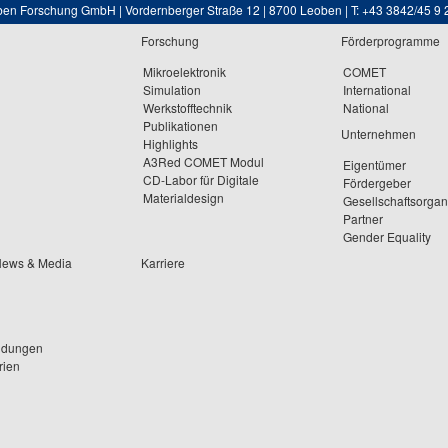
ben Forschung GmbH | Vordernberger Straße 12 | 8700 Leoben | T: +43 3842/45 9 
Forschung
Förderprogramme
Mikroelektronik
COMET
Simulation
International
Werkstofftechnik
National
Publikationen
Unternehmen
Highlights
A3Red COMET Modul
Eigentümer
CD-Labor für Digitale
Fördergeber
Materialdesign
Gesellschaftsorga
Partner
Gender Equality
News & Media
Karriere
ldungen
rien