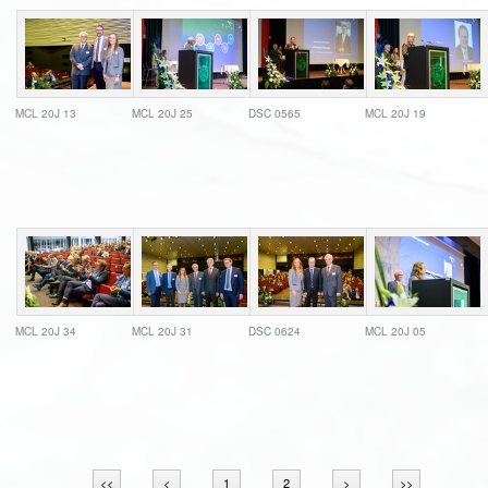
MCL 20J 13
MCL 20J 25
DSC 0565
MCL 20J 19
MCL 20J 34
MCL 20J 31
DSC 0624
MCL 20J 05
<<
<
1
2
>
>>