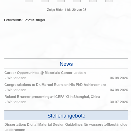
Zeige Bilder
1
bis
20
von
23
Fotocredits: Fotofreisinger
News
Career Opportunities @ Materials Center Leoben
>
Weiterlesen
06.08.2026
Congratulations to Dr. Marcel Ruetz on His PhD Achievement
>
Weiterlesen
04.08.2026
Roland Brunner presenting at ICEFA XI in Shanghai, China
>
Weiterlesen
30.07.2026
Stellenangebote
Dissertation: Digital Material Design Guidelines für wasserstoffbeständige
Legierungen