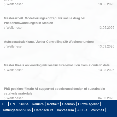
>
Weiterlesen
18.05.2026
Masterarbeit: Modellierungskonzept für solute drag bei
Phasenumwandlungen in Stählen
>
Weiterlesen
13.05.2026
Auftragsabwicklung / Junior Controlling (20 Wochenstunden)
>
Weiterlesen
13.03.2026
Master thesis on learning microstructural evolution from atomistic data
>
Weiterlesen
13.03.2026
PhD position (f/m/d): AI-supported accelerated design of sustainable
catalysis materials
>
Weiterlesen
04.03.2026
DE
EN
Suche
Karriere
Kontakt
Sitemap
Hinweisgeber
Haftungsauschluss
Datenschutz
Impressum
AGB's
Webmail