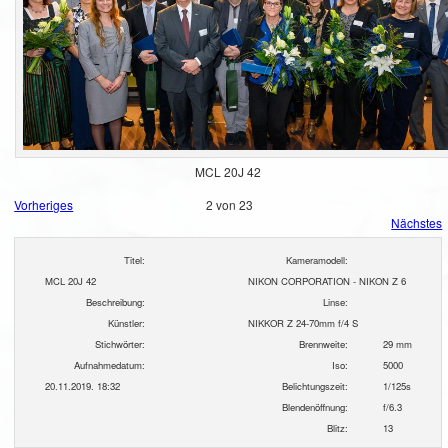
MCL 20J 42
Vorheriges
2 von 23
Nächstes
Titel:
Kameramodell:
MCL 20J 42
NIKON CORPORATION - NIKON Z 6
Beschreibung:
Linse:
Künstler:
NIKKOR Z 24-70mm f/4 S
Stichwörter:
Brennweite:
29 mm
Aufnahmedatum:
Iso:
5000
20.11.2019. 18:32
Belichtungszeit:
1/125s
Blendenöffnung:
f/6.3
Blitz:
13