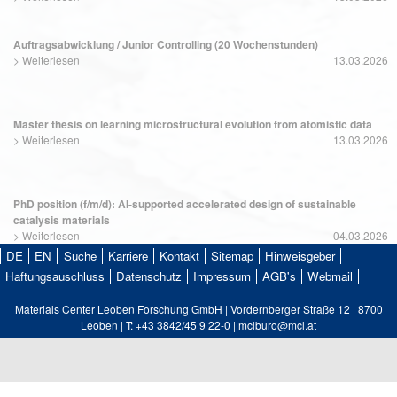
Auftragsabwicklung / Junior Controlling (20 Wochenstunden)
>
Weiterlesen
13.03.2026
Master thesis on learning microstructural evolution from atomistic data
>
Weiterlesen
13.03.2026
PhD position (f/m/d): AI-supported accelerated design of sustainable
catalysis materials
>
Weiterlesen
04.03.2026
DE
EN
Suche
Karriere
Kontakt
Sitemap
Hinweisgeber
Haftungsauschluss
Datenschutz
Impressum
AGB's
Webmail
Materials Center Leoben Forschung GmbH | Vordernberger Straße 12 | 8700
Leoben | T: +43 3842/45 9 22-0 | mclburo@mcl.at