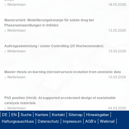
>
Weiterlesen
18.05.2026
Masterarbeit: Modellierungskonzept für solute drag bei
Phasenumwandlungen in Stählen
>
Weiterlesen
13.05.2026
Auftragsabwicklung / Junior Controlling (20 Wochenstunden)
>
Weiterlesen
13.03.2026
Master thesis on learning microstructural evolution from atomistic data
>
Weiterlesen
13.03.2026
PhD position (f/m/d): AI-supported accelerated design of sustainable
catalysis materials
>
Weiterlesen
04.03.2026
DE
EN
Suche
Karriere
Kontakt
Sitemap
Hinweisgeber
Haftungsauschluss
Datenschutz
Impressum
AGB's
Webmail