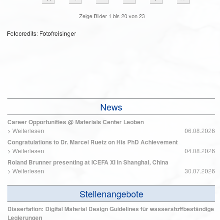
Zeige Bilder
1
bis
20
von
23
Fotocredits: Fotofreisinger
News
Career Opportunities @ Materials Center Leoben
>
Weiterlesen
06.08.2026
Congratulations to Dr. Marcel Ruetz on His PhD Achievement
>
Weiterlesen
04.08.2026
Roland Brunner presenting at ICEFA XI in Shanghai, China
>
Weiterlesen
30.07.2026
Stellenangebote
Dissertation: Digital Material Design Guidelines für wasserstoffbeständige
Legierungen