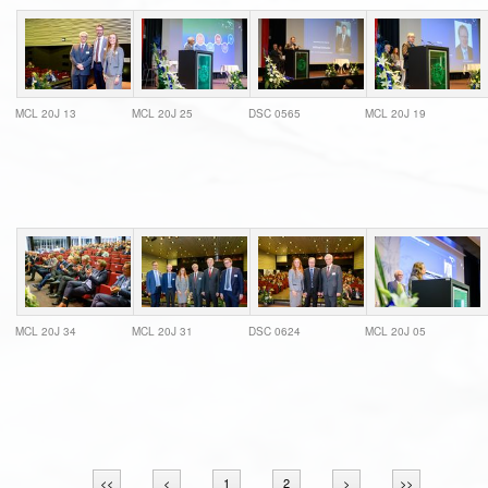
MCL 20J 13
MCL 20J 25
DSC 0565
MCL 20J 19
MCL 20J 34
MCL 20J 31
DSC 0624
MCL 20J 05
<<
<
1
2
>
>>