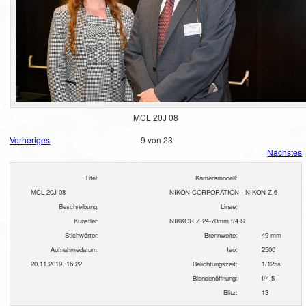
MCL 20J 08
Vorheriges
9 von 23
Nächstes
Titel:
Kameramodell:
MCL 20J 08
NIKON CORPORATION - NIKON Z 6
Beschreibung:
Linse:
Künstler:
NIKKOR Z 24-70mm f/4 S
Stichwörter:
Brennweite:
49 mm
Aufnahmedatum:
Iso:
2500
20.11.2019. 16:22
Belichtungszeit:
1/125s
Blendenöffnung:
f/4.5
Blitz:
13