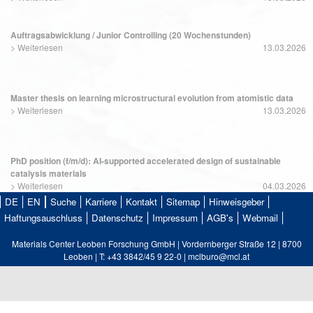
Auftragsabwicklung / Junior Controlling (20 Wochenstunden)
>
Weiterlesen
13.03.2026
Master thesis on learning microstructural evolution from atomistic data
>
Weiterlesen
13.03.2026
PhD position (f/m/d): AI-supported accelerated design of sustainable
catalysis materials
>
Weiterlesen
04.03.2026
DE
EN
Suche
Karriere
Kontakt
Sitemap
Hinweisgeber
Haftungsauschluss
Datenschutz
Impressum
AGB's
Webmail
Materials Center Leoben Forschung GmbH | Vordernberger Straße 12 | 8700
Leoben | T: +43 3842/45 9 22-0 | mclburo@mcl.at