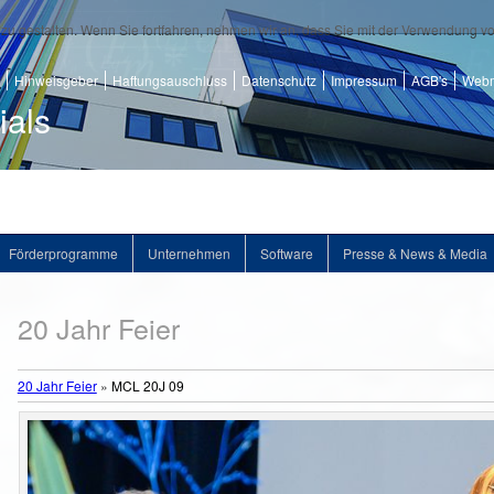
zu gestalten. Wenn Sie fortfahren, nehmen wir an, dass Sie mit der Verwendung v
Hinweisgeber
Haftungsauschluss
Datenschutz
Impressum
AGB's
Webm
ials
Förderprogramme
Unternehmen
Software
Presse & News & Media
20 Jahr Feier
20 Jahr Feier
»
MCL 20J 09