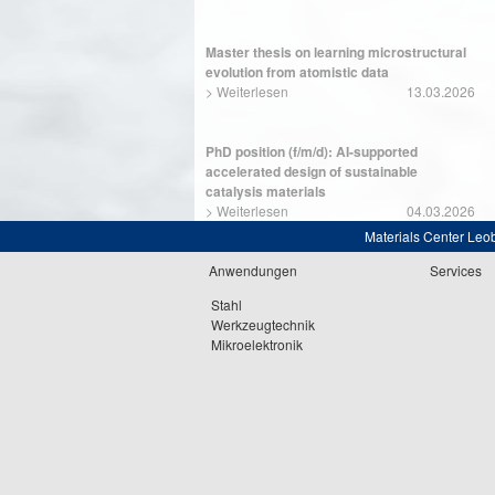
Master thesis on learning microstructural
evolution from atomistic data
>
Weiterlesen
13.03.2026
PhD position (f/m/d): AI-supported
accelerated design of sustainable
catalysis materials
>
Weiterlesen
04.03.2026
Materials Center Leo
Anwendungen
Services
Stahl
Werkzeugtechnik
Mikroelektronik