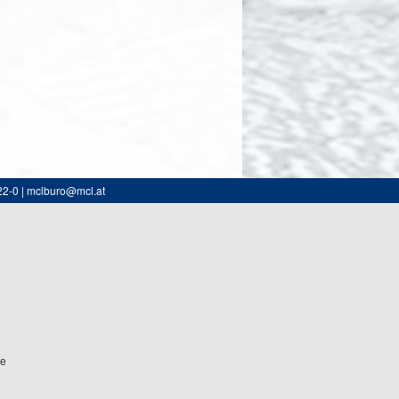
22-0 | mclburo@mcl.at
ne