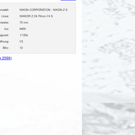
modell:
NIKON CORPORATION - NIKON Z 6
Linse:
NIKKOR Z 24-70mm f/4 S
nweite:
70 mm
Iso:
6400
ngszeit:
1/125s
ffnung:
f/5
Blitz:
13
 x 2566)