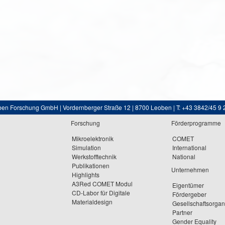
ben Forschung GmbH | Vordernberger Straße 12 | 8700 Leoben | T: +43 3842/45 9 
Forschung
Förderprogramme
Mikroelektronik
COMET
Simulation
International
Werkstofftechnik
National
Publikationen
Unternehmen
Highlights
A3Red COMET Modul
Eigentümer
CD-Labor für Digitale
Fördergeber
Materialdesign
Gesellschaftsorga
Partner
Gender Equality