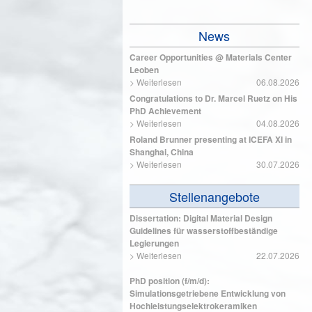
News
Career Opportunities @ Materials Center
Leoben
>
Weiterlesen
06.08.2026
Congratulations to Dr. Marcel Ruetz on His
PhD Achievement
>
Weiterlesen
04.08.2026
Roland Brunner presenting at ICEFA XI in
Shanghai, China
>
Weiterlesen
30.07.2026
Stellenangebote
Dissertation: Digital Material Design
Guidelines für wasserstoffbeständige
Legierungen
>
Weiterlesen
22.07.2026
PhD position (f/m/d):
Simulationsgetriebene Entwicklung von
Hochleistungselektrokeramiken