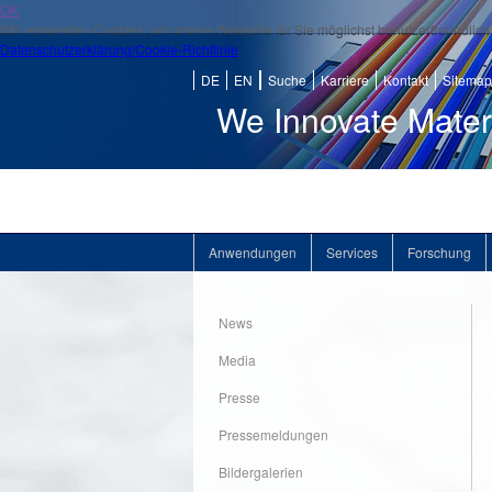
OK
Wir verwenden Cookies, um unsere Webseite für Sie möglichst benutzerfreundlich 
Datenschutzerklärung/Cookie-Richtlinie
DE
EN
Suche
Karriere
Kontakt
Sitemap
We Innovate Mater
Anwendungen
Services
Forschung
News
Media
Presse
Pressemeldungen
Bildergalerien