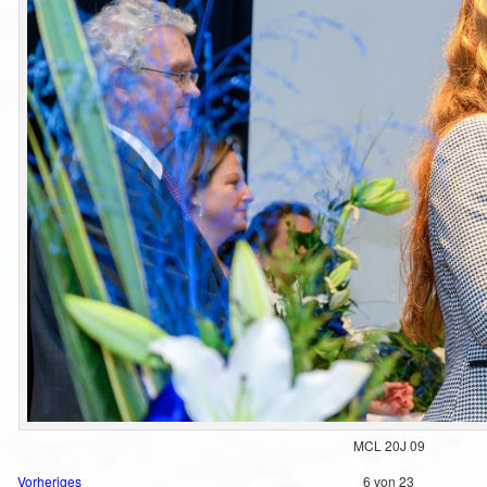
MCL 20J 09
Vorheriges
6 von 23