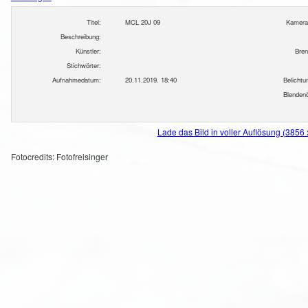
Titel:
MCL 20J 09
Kamera
Beschreibung:
Künstler:
Bren
Stichwörter:
Aufnahmedatum:
20.11.2019. 18:40
Belichtu
Blendenö
Lade das Bild in voller Auflösung (3856
Fotocredits: Fotofreisinger