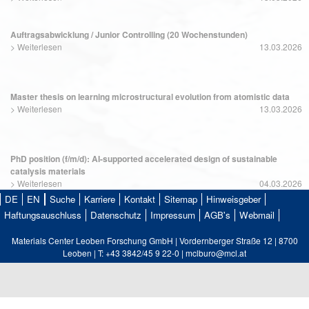
Auftragsabwicklung / Junior Controlling (20 Wochenstunden)
>
Weiterlesen
13.03.2026
Master thesis on learning microstructural evolution from atomistic data
>
Weiterlesen
13.03.2026
PhD position (f/m/d): AI-supported accelerated design of sustainable
catalysis materials
>
Weiterlesen
04.03.2026
DE
EN
Suche
Karriere
Kontakt
Sitemap
Hinweisgeber
Haftungsauschluss
Datenschutz
Impressum
AGB's
Webmail
Materials Center Leoben Forschung GmbH | Vordernberger Straße 12 | 8700
Leoben | T: +43 3842/45 9 22-0 | mclburo@mcl.at