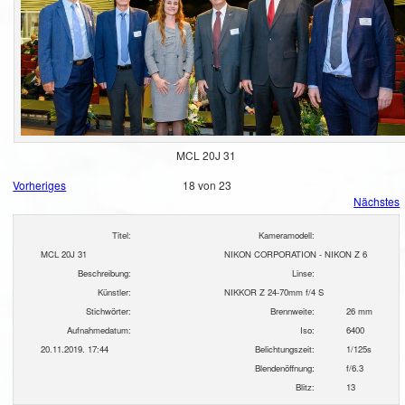
MCL 20J 31
Vorheriges
18 von 23
Nächstes
Titel:
Kameramodell:
MCL 20J 31
NIKON CORPORATION - NIKON Z 6
Beschreibung:
Linse:
Künstler:
NIKKOR Z 24-70mm f/4 S
Stichwörter:
Brennweite:
26 mm
Aufnahmedatum:
Iso:
6400
20.11.2019. 17:44
Belichtungszeit:
1/125s
Blendenöffnung:
f/6.3
Blitz:
13