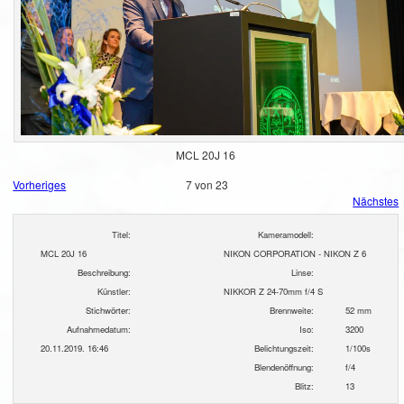
MCL 20J 16
Vorheriges
7 von 23
Nächstes
Titel:
Kameramodell:
MCL 20J 16
NIKON CORPORATION - NIKON Z 6
Beschreibung:
Linse:
Künstler:
NIKKOR Z 24-70mm f/4 S
Stichwörter:
Brennweite:
52 mm
Aufnahmedatum:
Iso:
3200
20.11.2019. 16:46
Belichtungszeit:
1/100s
Blendenöffnung:
f/4
Blitz:
13