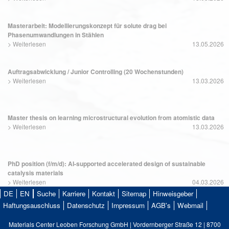
Masterarbeit: Modellierungskonzept für solute drag bei
Phasenumwandlungen in Stählen
>
Weiterlesen
13.05.2026
Auftragsabwicklung / Junior Controlling (20 Wochenstunden)
>
Weiterlesen
13.03.2026
Master thesis on learning microstructural evolution from atomistic data
>
Weiterlesen
13.03.2026
PhD position (f/m/d): AI-supported accelerated design of sustainable
catalysis materials
>
Weiterlesen
04.03.2026
DE
EN
Suche
Karriere
Kontakt
Sitemap
Hinweisgeber
Haftungsauschluss
Datenschutz
Impressum
AGB's
Webmail
Materials Center Leoben Forschung GmbH | Vordernberger Straße 12 | 8700