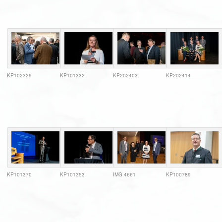
KP102329
KP101332
KP202403
KP202414
KP101370
KP101353
IMG 4661
KP100789