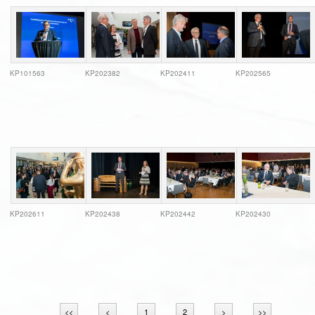
KP101563
KP202382
KP202411
KP202565
KP202611
KP202438
KP202442
KP202430
<<
<
1
2
>
>>