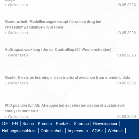
>
Weiterlesen
18.05.2026
Masterarbeit: Modellierungskonzept für solute drag bei
Phasenumwandlungen in Stählen
>
Weiterlesen
13.05.2026
Auftragsabwicklung / Junior Controlling (20 Wochenstunden)
>
Weiterlesen
13.03.2026
Master thesis on learning microstructural evolution from atomistic data
>
Weiterlesen
13.03.2026
PhD position (f/m/d): AI-supported accelerated design of sustainable
catalysis materials
>
Weiterlesen
04.03.2026
DE
EN
Suche
Karriere
Kontakt
Sitemap
Hinweisgeber
Haftungsauschluss
Datenschutz
Impressum
AGB's
Webmail