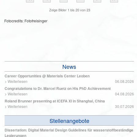
Zeige Bilder
1
bis
20
von
23
Fotocredits: Fotofreisinger
News
Career Opportunities @ Materials Center Leoben
>
Weiterlesen
06.08.2026
Congratulations to Dr. Marcel Ruetz on His PhD Achievement
>
Weiterlesen
04.08.2026
Roland Brunner presenting at ICEFA XI in Shanghai, China
>
Weiterlesen
30.07.2026
Stellenangebote
Dissertation: Digital Material Design Guidelines für wasserstoffbeständige
Legierungen