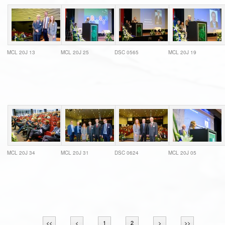
MCL 20J 13
MCL 20J 25
DSC 0565
MCL 20J 19
MCL 20J 34
MCL 20J 31
DSC 0624
MCL 20J 05
<<
<
1
2
>
>>