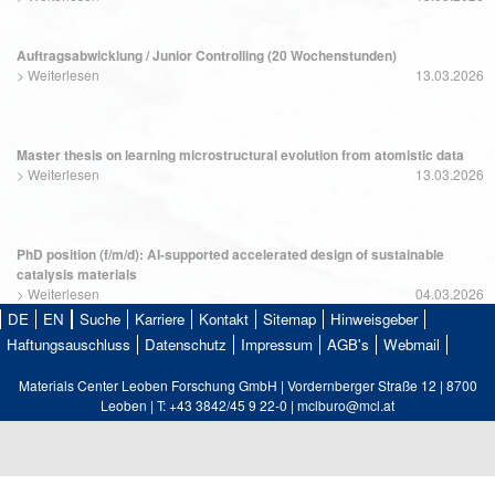
Auftragsabwicklung / Junior Controlling (20 Wochenstunden)
>
Weiterlesen
13.03.2026
Master thesis on learning microstructural evolution from atomistic data
>
Weiterlesen
13.03.2026
PhD position (f/m/d): AI-supported accelerated design of sustainable
catalysis materials
>
Weiterlesen
04.03.2026
DE
EN
Suche
Karriere
Kontakt
Sitemap
Hinweisgeber
Haftungsauschluss
Datenschutz
Impressum
AGB's
Webmail
Materials Center Leoben Forschung GmbH | Vordernberger Straße 12 | 8700
Leoben | T: +43 3842/45 9 22-0 | mclburo@mcl.at