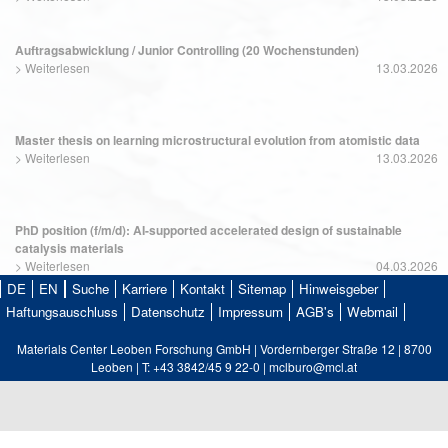
Auftragsabwicklung / Junior Controlling (20 Wochenstunden)
>
Weiterlesen
13.03.2026
Master thesis on learning microstructural evolution from atomistic data
>
Weiterlesen
13.03.2026
PhD position (f/m/d): AI-supported accelerated design of sustainable
catalysis materials
>
Weiterlesen
04.03.2026
DE
EN
Suche
Karriere
Kontakt
Sitemap
Hinweisgeber
Haftungsauschluss
Datenschutz
Impressum
AGB's
Webmail
Materials Center Leoben Forschung GmbH | Vordernberger Straße 12 | 8700
Leoben | T: +43 3842/45 9 22-0 | mclburo@mcl.at