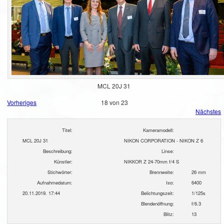
MCL 20J 31
Vorheriges
18 von 23
Nächstes
Titel:
Kameramodell:
MCL 20J 31
NIKON CORPORATION - NIKON Z 6
Beschreibung:
Linse:
Künstler:
NIKKOR Z 24-70mm f/4 S
Stichwörter:
Brennweite:
26 mm
Aufnahmedatum:
Iso:
6400
20.11.2019. 17:44
Belichtungszeit:
1/125s
Blendenöffnung:
f/6.3
Blitz:
13