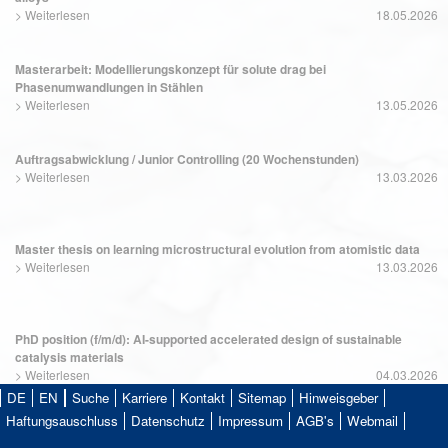
>
Weiterlesen
18.05.2026
Masterarbeit: Modellierungskonzept für solute drag bei
Phasenumwandlungen in Stählen
>
Weiterlesen
13.05.2026
Auftragsabwicklung / Junior Controlling (20 Wochenstunden)
>
Weiterlesen
13.03.2026
Master thesis on learning microstructural evolution from atomistic data
>
Weiterlesen
13.03.2026
PhD position (f/m/d): AI-supported accelerated design of sustainable
catalysis materials
>
Weiterlesen
04.03.2026
DE
EN
Suche
Karriere
Kontakt
Sitemap
Hinweisgeber
Haftungsauschluss
Datenschutz
Impressum
AGB's
Webmail