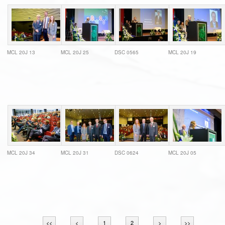
MCL 20J 13
MCL 20J 25
DSC 0565
MCL 20J 19
MCL 20J 34
MCL 20J 31
DSC 0624
MCL 20J 05
<<
<
1
2
>
>>