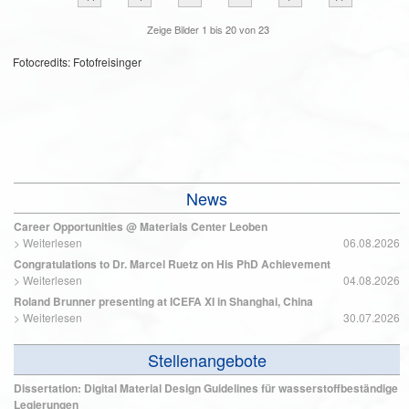
Zeige Bilder
1
bis
20
von
23
Fotocredits: Fotofreisinger
News
Career Opportunities @ Materials Center Leoben
>
Weiterlesen
06.08.2026
Congratulations to Dr. Marcel Ruetz on His PhD Achievement
>
Weiterlesen
04.08.2026
Roland Brunner presenting at ICEFA XI in Shanghai, China
>
Weiterlesen
30.07.2026
Stellenangebote
Dissertation: Digital Material Design Guidelines für wasserstoffbeständige
Legierungen