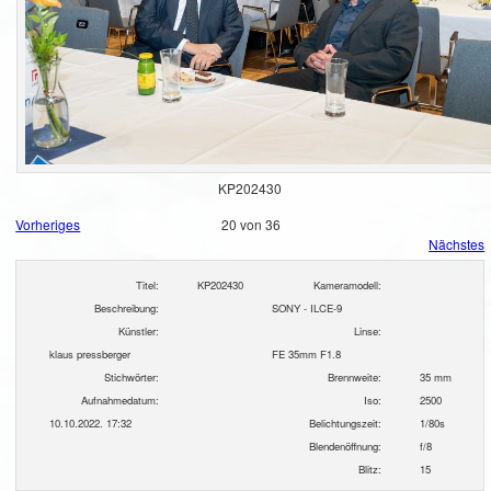
KP202430
Vorheriges
20 von 36
Nächstes
Titel:
KP202430
Kameramodell:
Beschreibung:
SONY - ILCE-9
Künstler:
Linse:
klaus pressberger
FE 35mm F1.8
Stichwörter:
Brennweite:
35 mm
Aufnahmedatum:
Iso:
2500
10.10.2022. 17:32
Belichtungszeit:
1/80s
Blendenöffnung:
f/8
Blitz:
15