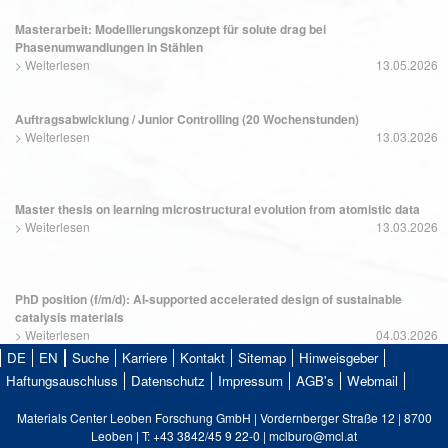
Masterarbeit: Modellierungskonzept für solute drag bei
Phasenumwandlungen in Stählen
>
Weiterlesen
13.05.2026
Auftragsabwicklung / Junior Controlling (20 Wochenstunden)
>
Weiterlesen
13.03.2026
Master thesis on learning microstructural evolution from atomistic data
>
Weiterlesen
13.03.2026
PhD position (f/m/d): AI-supported accelerated design of sustainable
catalysis materials
>
Weiterlesen
04.03.2026
DE
EN
Suche
Karriere
Kontakt
Sitemap
Hinweisgeber
Haftungsauschluss
Datenschutz
Impressum
AGB's
Webmail
Materials Center Leoben Forschung GmbH | Vordernberger Straße 12 | 8700
Leoben | T: +43 3842/45 9 22-0 | mclburo@mcl.at