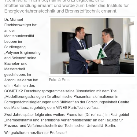
Stoffbehandlung ernannt und wurde zum Leiter des Instituts für
Energieverfahrenstechnik und Brennstofftechnik ernannt.
Dr. Michael
Fischlschweiger hat
an der
Montanuniversität
Leoben im
Studiengang
„Polymer Engineering
and Science“ seine
Bachelor- und
Masterarbeit
geschrieben. Im
Foto: © Ernst
Anschluss daran hat
er im Rahmen des
COMET K2 Forschungsprogrammes seine Dissertation mit dem Titel
„Modellierungsstrategien für athermische Phasentransformationen in
Formgedächtnislegierungen und Stählen“ an der Forschungseinheit Centre
des Materiaux, zugehörig dem MINES ParisTech, verfasst.
Zwei Jahre später folgte eine weitere Promotion (Dr. rer. nat.) im Fachgebiet
„Thermodynamik und Thermische Verfahrenstechnik“ an der Fakultät für
Prozess- und Verfahrenstechnik der Technischen Universität Berlin.
Wir gratulieren herzlich zur Professur!