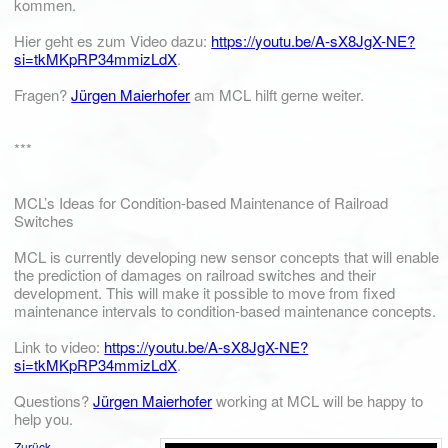
kommen.
Hier geht es zum Video dazu:
https://youtu.be/A-sX8JgX-NE?
si=tkMKpRP34mmizLdX
.
Fragen?
Jürgen Maierhofer
am MCL hilft gerne weiter.
***
MCL’s Ideas for Condition-based Maintenance of Railroad
Switches
MCL is currently developing new sensor concepts that will enable
the prediction of damages on railroad switches and their
development. This will make it possible to move from fixed
maintenance intervals to condition-based maintenance concepts.
Link to video:
https://youtu.be/A-sX8JgX-NE?
si=tkMKpRP34mmizLdX
.
Questions?
Jürgen Maierhofer
working at MCL will be happy to
help you.
Zurück