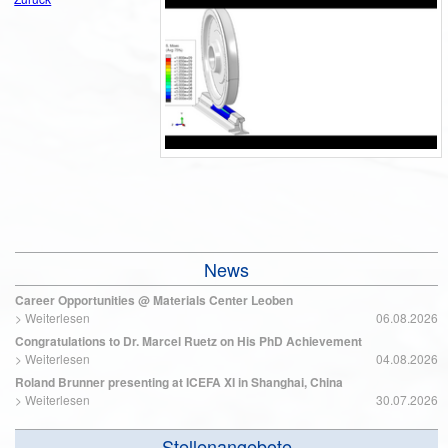
News
Career Opportunities @ Materials Center Leoben
>
Weiterlesen
06.08.2026
Congratulations to Dr. Marcel Ruetz on His PhD Achievement
>
Weiterlesen
04.08.2026
Roland Brunner presenting at ICEFA XI in Shanghai, China
>
Weiterlesen
30.07.2026
Stellenangebote