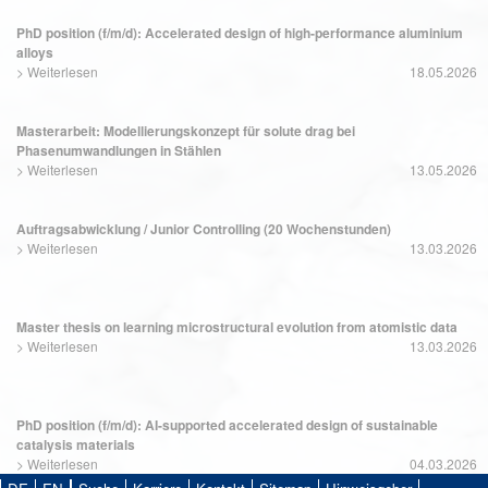
PhD position (f/m/d): Accelerated design of high-performance aluminium
alloys
>
Weiterlesen
18.05.2026
Masterarbeit: Modellierungskonzept für solute drag bei
Phasenumwandlungen in Stählen
>
Weiterlesen
13.05.2026
Auftragsabwicklung / Junior Controlling (20 Wochenstunden)
>
Weiterlesen
13.03.2026
Master thesis on learning microstructural evolution from atomistic data
>
Weiterlesen
13.03.2026
PhD position (f/m/d): AI-supported accelerated design of sustainable
catalysis materials
>
Weiterlesen
04.03.2026