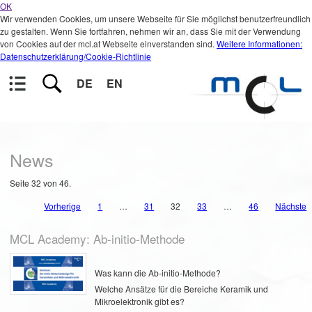
OK
Wir verwenden Cookies, um unsere Webseite für Sie möglichst benutzerfreundlich
zu gestalten. Wenn Sie fortfahren, nehmen wir an, dass Sie mit der Verwendung
von Cookies auf der mcl.at Webseite einverstanden sind.
Weitere Informationen:
Datenschutzerklärung/Cookie-Richtlinie
DE
EN
News
Seite 32 von 46.
Vorherige
1
…
31
32
33
…
46
Nächste
MCL Academy: Ab-initio-Methode
Was kann die Ab-initio-Methode?
Welche Ansätze für die Bereiche Keramik und
Mikroelektronik gibt es?