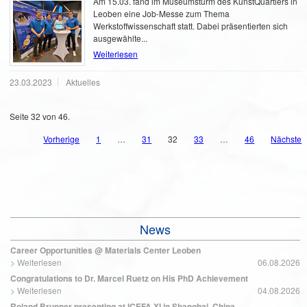
Am 15.03. fand im Museumsturm des KunstQuartiers in
Leoben eine Job-Messe zum Thema
Werkstoffwissenschaft statt. Dabei präsentierten sich
ausgewählte...
Weiterlesen
23.03.2023
Aktuelles
Seite 32 von 46.
Vorherige
1
…
31
32
33
…
46
Nächste
News
Career Opportunities @ Materials Center Leoben
>
Weiterlesen
06.08.2026
Congratulations to Dr. Marcel Ruetz on His PhD Achievement
>
Weiterlesen
04.08.2026
Roland Brunner presenting at ICEFA XI in Shanghai, China