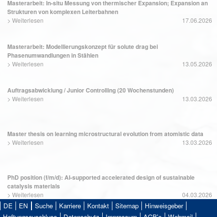
Masterarbeit: In-situ Messung von thermischer Expansion; Expansion an
Strukturen von komplexen Leiterbahnen
>
Weiterlesen
17.06.2026
Masterarbeit: Modellierungskonzept für solute drag bei
Phasenumwandlungen in Stählen
>
Weiterlesen
13.05.2026
Auftragsabwicklung / Junior Controlling (20 Wochenstunden)
>
Weiterlesen
13.03.2026
Master thesis on learning microstructural evolution from atomistic data
>
Weiterlesen
13.03.2026
PhD position (f/m/d): AI-supported accelerated design of sustainable
catalysis materials
>
Weiterlesen
04.03.2026
DE
EN
Suche
Karriere
Kontakt
Sitemap
Hinweisgeber
Haftungsauschluss
Datenschutz
Impressum
AGB's
Webmail