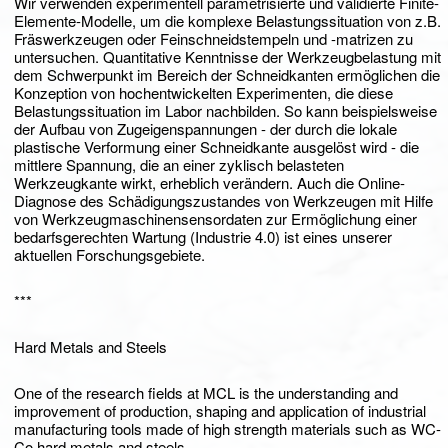
Wir verwenden experimentell parametrisierte und validierte Finite-
Elemente-Modelle, um die komplexe Belastungssituation von z.B.
Fräswerkzeugen oder Feinschneidstempeln und -matrizen zu
untersuchen. Quantitative Kenntnisse der Werkzeugbelastung mit
dem Schwerpunkt im Bereich der Schneidkanten ermöglichen die
Konzeption von hochentwickelten Experimenten, die diese
Belastungssituation im Labor nachbilden. So kann beispielsweise
der Aufbau von Zugeigenspannungen - der durch die lokale
plastische Verformung einer Schneidkante ausgelöst wird - die
mittlere Spannung, die an einer zyklisch belasteten
Werkzeugkante wirkt, erheblich verändern. Auch die Online-
Diagnose des Schädigungszustandes von Werkzeugen mit Hilfe
von Werkzeugmaschinensensordaten zur Ermöglichung einer
bedarfsgerechten Wartung (Industrie 4.0) ist eines unserer
aktuellen Forschungsgebiete.
***
Hard Metals and Steels
One of the research fields at MCL is the understanding and
improvement of production, shaping and application of industrial
manufacturing tools made of high strength materials such as WC-
Co hard metals and steels.