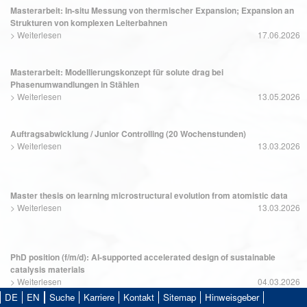
Masterarbeit: In-situ Messung von thermischer Expansion; Expansion an
Strukturen von komplexen Leiterbahnen
>
Weiterlesen
17.06.2026
Masterarbeit: Modellierungskonzept für solute drag bei
Phasenumwandlungen in Stählen
>
Weiterlesen
13.05.2026
Auftragsabwicklung / Junior Controlling (20 Wochenstunden)
>
Weiterlesen
13.03.2026
Master thesis on learning microstructural evolution from atomistic data
>
Weiterlesen
13.03.2026
PhD position (f/m/d): AI-supported accelerated design of sustainable
catalysis materials
>
Weiterlesen
04.03.2026
DE
EN
Suche
Karriere
Kontakt
Sitemap
Hinweisgeber