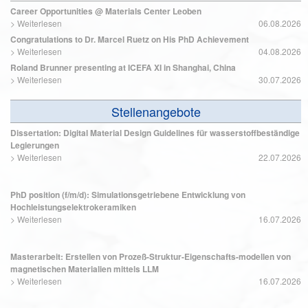
Career Opportunities @ Materials Center Leoben
>
Weiterlesen
06.08.2026
Congratulations to Dr. Marcel Ruetz on His PhD Achievement
>
Weiterlesen
04.08.2026
Roland Brunner presenting at ICEFA XI in Shanghai, China
>
Weiterlesen
30.07.2026
Stellenangebote
Dissertation: Digital Material Design Guidelines für wasserstoffbeständige
Legierungen
>
Weiterlesen
22.07.2026
PhD position (f/m/d): Simulationsgetriebene Entwicklung von
Hochleistungselektrokeramiken
>
Weiterlesen
16.07.2026
Masterarbeit: Erstellen von Prozeß-Struktur-Eigenschafts-modellen von
magnetischen Materialien mittels LLM
>
Weiterlesen
16.07.2026