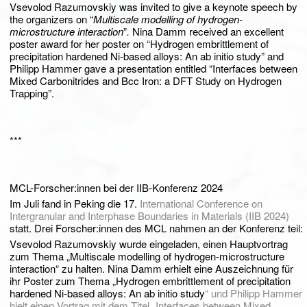
Vsevolod Razumovskiy was invited to give a keynote speech by
the organizers on “
Multiscale modelling of hydrogen-
microstructure interaction
”
.
Nina Damm received an excellent
poster award for her poster on “Hydrogen embrittlement of
precipitation hardened Ni-based alloys: An ab initio study” and
Philipp Hammer gave a presentation entitled “Interfaces between
Mixed Carbonitrides and Bcc Iron: a DFT Study on Hydrogen
Trapping”.
***
MCL-Forscher:innen bei der IIB-Konferenz 2024
Im Juli fand in Peking die 17.
International Conference on
Intergranular and Interphase Boundaries in Materials (IIB 2024)
statt.
Drei Forscher:innen des MCL nahmen an der Konferenz teil:
Vsevolod Razumovskiy wurde eingeladen, einen Hauptvortrag
zum Thema „Multiscale modelling of hydrogen-microstructure
interaction“ zu halten. Nina Damm erhielt eine Auszeichnung für
ihr Poster zum Thema „Hydrogen embrittlement of precipitation
hardened Ni-based alloys: An ab initio study
“ und Philipp Hammer
hielt einen Vortrag mit dem Titel „Interfaces between Mixed